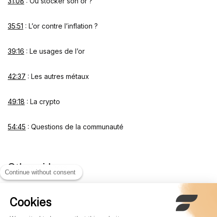
31:08
: Où stocker son or ?
35:51
: L’or contre l’inflation ?
39:16
: Le usages de l’or
42:37
: Les autres métaux
49:18
: La crypto
54:45
: Questions de la communauté
Other videos
Continue without consent
Cookies
400 000€ d'écono
grâce au testament !