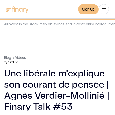
Sign Up
All
Invest in the stock market
Savings and investments
Cryptocurre
Blog
Videos
2/4/2025
Une libérale m'explique
son courant de pensée |
Agnès Verdier-Mollinié |
Finary Talk #53