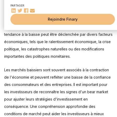
Psychologie des investisseurs
accompagnée d'un sentiment pessimiste généralisé parmi les
PARTAGER
Evénements mondiaux
investisseurs. Lorsque l'indice général d'une bourse, tel que
Impact du bear market
Rejoindre Finary
le S&P 500, chute de 20% ou plus par rapport à son sommet
Sur les investisseurs
récent, le marché est considéré comme baissier. Cette
Sur l'économie globale
Sur le marché du travail
tendance à la baisse peut être déclenchée par divers facteurs
économiques, tels que le ralentissement économique, la crise
politique, les catastrophes naturelles ou des modifications
importantes des politiques monétaires.
Les marchés baissiers sont souvent associés à la contraction
de l'économie et peuvent refléter une baisse de la confiance
des consommateurs et des entreprises. Il est important pour
les investisseurs de reconnaître les signes d'un bear market
pour ajuster leurs stratégies d'investissement en
conséquence. Une compréhension approfondie des
conditions de marché peut aider les investisseurs à mieux