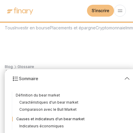
S'inscrire
Tous
Investir en bourse
Placements et épargne
Cryptomonnaie
Imm
Blog
Glossaire
4
min
27/11/2023
Sommaire
Bear Market
Définition du bear market
Rédigé par
Mounir Laggoune
Édité par
Mounir Laggoune
Caractéristiques d'un bear market
Comparaison avec le Bull Market
Causes et indicateurs d'un bear market
Un bear market, ou marché baissier, se caractérise par une
Indicateurs économiques
période prolongée de baisse des cours des actions, souvent