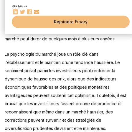
Stratégies d'investissement en période haussière
alimentant ainsi la demande. Il est généralement admis que
PARTAGER
Analyse des actions et sélection de portefeuille
pour qu'un marché puisse être qualifié de haussier, il faut
Gestion des risques et diversification
Investissement à long terme vs spéculation à court terme
Rejoindre Finary
observer une augmentation de 20% ou plus suite à un déclin
L'importance des liquidités et l'effet de levier
précédent des prix ou à la suite d'un récent creux. Cet état du
marché peut durer de quelques mois à plusieurs années.
La psychologie du marché joue un rôle clé dans
l'établissement et le maintien d'une tendance haussière. Le
sentiment positif parmi les investisseurs peut renforcer la
dynamique de hausse des prix, alors que des indicateurs
économiques favorables et des politiques monétaires
avantageuses peuvent soutenir cet optimisme. Toutefois, il est
crucial que les investisseurs fassent preuve de prudence et
reconnaissent que même dans un marché haussier, des
corrections peuvent survenir et des stratégies de
diversification prudentes devraient être maintenues.