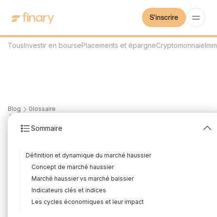
S'inscrire
Tous
Investir en bourse
Placements et épargne
Cryptomonnaie
Imm
Blog
Glossaire
4
min
27/11/2023
Sommaire
Marché haussier
Définition et dynamique du marché haussier
Rédigé par
Mounir Laggoune
Édité par
Mounir Laggoune
Concept de marché haussier
Marché haussier vs marché baissier
Indicateurs clés et indices
Dans un contexte de marché haussier, les investisseurs sont
Les cycles économiques et leur impact
enclins à acheter des actifs dans l'anticipation de gains futurs,