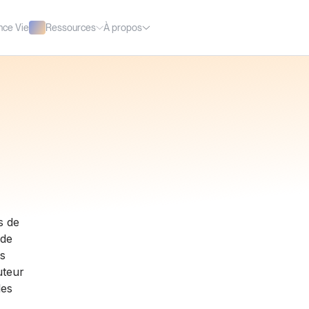
Ressources
À propos
nce Vie
s de
 de
es
uteur
les