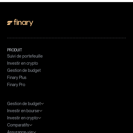
PRODUIT
Suivi de portefeuille
Investir en crypto
Gestion de budget
Finary Plus
Finary Pro
Gestion de budget
Investir en bourse
Meilleures applications budget
Investir en crypto
Agrégateur de compte
ETF : le guide complet
Comparatifs
Tableau Excel Budget
ETF PEA
Fiscalité des cryptomonnaies
Assurance-vie