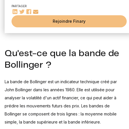
Utilisation de la bande de Bollinger dans le trading
décisions éclairées. La bande de Bollinger est l'un de ces
PARTAGER
Stratégies de trading avec la bande de Bollinger
outils largement utilisés et étudiés. Dans cet article, nous
Avantages et inconvénients de la bande de Bollinger
Rejoindre Finary
explorerons la définition, le fonctionnement et l'utilisation de la
Exemples d'application de la bande de Bollinger
bande de Bollinger.
Conclusion : Est-ce que la bande de Bollinger est un outil
fiable ?
Qu'est-ce que la bande de
Bollinger ?
La bande de Bollinger est un indicateur technique créé par
John Bollinger dans les années 1980. Elle est utilisée pour
analyser la volatilité d'un actif financier, ce qui peut aider à
prédire les mouvements futurs des prix. Les bandes de
Bollinger se composent de trois lignes : la moyenne mobile
simple, la bande supérieure et la bande inférieure.