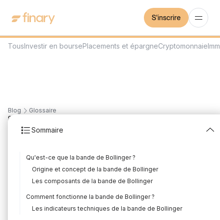
S'inscrire
Tous
Investir en bourse
Placements et épargne
Cryptomonnaie
Imm
Blog
Glossaire
8
min
27/7/2023
Sommaire
Bande de Bollinger
Qu'est-ce que la bande de Bollinger ?
Rédigé par
Mounir Laggoune
Édité par
Mounir Laggoune
Origine et concept de la bande de Bollinger
Les composants de la bande de Bollinger
Comment fonctionne la bande de Bollinger ?
Dans le monde du trading, de nombreux outils et indicateurs
Les indicateurs techniques de la bande de Bollinger
sont utilisés pour aider les investisseurs à prendre des