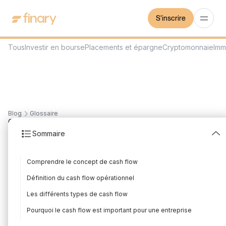
S'inscrire
Tous
Investir en bourse
Placements et épargne
Cryptomonnaie
Imm
Blog
Glossaire
6
min
6/6/2023
Sommaire
Cashflow
Comprendre le concept de cash flow
Rédigé par
Mounir Laggoune
Édité par
Mounir Laggoune
Définition du cash flow opérationnel
Les différents types de cash flow
Le cash flow, ou flux de trésorerie, est un indicateur financier
Pourquoi le cash flow est important pour une entreprise
clé pour évaluer la santé d'une entreprise. Il mesure la