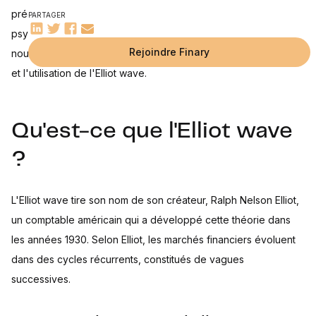
Avantages et inconvénients de l'Elliot wave
prédire les mouvements des cours en se basant sur la
PARTAGER
Pourquoi utiliser l'Elliot wave ?
Les limites de l'Elliot wave
psychologie collective des investisseurs. Dans cet article,
Exemples d'application de l'Elliot wave
Cas d'étude : l'Elliot wave dans le marché des actions
Cas d'étude : l'Elliot wave dans le marché des devises
Rejoindre Finary
nous allons explorer en détail la définition, le fonctionnement
et l'utilisation de l'Elliot wave.
Qu'est-ce que l'Elliot wave
?
L'Elliot wave tire son nom de son créateur, Ralph Nelson Elliot,
un comptable américain qui a développé cette théorie dans
les années 1930. Selon Elliot, les marchés financiers évoluent
dans des cycles récurrents, constitués de vagues
successives.