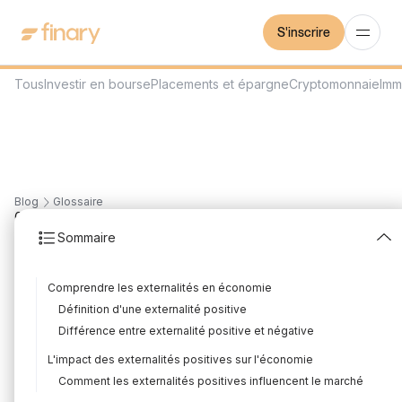
S'inscrire
Tous
Investir en bourse
Placements et épargne
Cryptomonnaie
Imm
Blog
Glossaire
6
min
14/7/2023
Sommaire
Externalité positive
Comprendre les externalités en économie
Rédigé par
Mounir Laggoune
Édité par
Mounir Laggoune
Définition d'une externalité positive
Différence entre externalité positive et négative
L'impact des externalités positives sur l'économie
Les externalités sont des concepts clés en économie, et il est
Comment les externalités positives influencent le marché
essentiel de les comprendre pour bien appréhender les