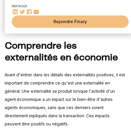
Exemples d'externalités positives dans l'économie réelle
mécanismes financiers. Dans cet article, nous allons nous
PARTAGER
Les externalités positives dans le domaine de la finance
concentrer sur les externalités positives et leur impact sur
Externalités positives et investissement
Rejoindre Finary
l'économie, en particulier dans le domaine de la finance.
Externalités positives et rendement financier
Comment maximiser les externalités positives
Politiques publiques et externalités positives
Comprendre les
Le rôle des entreprises dans la création d'externalités
positives
externalités en économie
Conclusion : L'importance des externalités positives pour une
économie durable
Avant d'entrer dans les détails des externalités positives, il est
important de comprendre ce qu'est une externalité en
général. Une externalité se produit lorsque l'activité d'un
agent économique a un impact sur le bien-être d'autres
agents économiques, sans que ces derniers soient
directement impliqués dans la transaction. Ces impacts
peuvent être positifs ou négatifs.