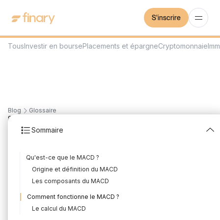
S'inscrire
Tous
Investir en bourse
Placements et épargne
Cryptomonnaie
Imm
Blog
Glossaire
8
min
27/7/2023
Sommaire
MACD
Qu'est-ce que le MACD ?
Rédigé par
Mounir Laggoune
Édité par
Mounir Laggoune
Origine et définition du MACD
Les composants du MACD
Comment fonctionne le MACD ?
Le MACD (Moving Average Convergence Divergence) est un
Le calcul du MACD
indicateur technique largement utilisé dans l'analyse technique