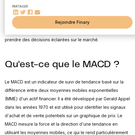
Interprétation des résultats du MACD
en trading. Dans cet article, nous allons examiner en détail ce
PARTAGER
Comment utiliser le MACD dans le trading ?
qu'est le MACD, comment il fonctionne et comment il peut être
Stratégies de trading avec le MACD
Rejoindre Finary
utilisé dans le trading. Que vous soyez un trader expérimenté
Avantages et inconvénients de l'utilisation du MACD
ou débutant, le MACD peut être un outil précieux pour
Exemples d'utilisation du MACD
prendre des décisions éclairées sur le marché.
Utilisation du MACD dans le trading à court terme
Utilisation du MACD dans le trading à long terme
Conclusion : Le MACD, un outil indispensable pour les traders
Qu'est-ce que le MACD ?
?
Le MACD est un indicateur de suivi de tendance basé sur la
différence entre deux moyennes mobiles exponentielles
(MME) d'un actif financier. Il a été développé par Gerald Appel
dans les années 1970 et est utilisé pour identifier les signaux
d'achat et de vente potentiels sur un graphique de prix. Le
MACD mesure la force et la direction d'une tendance en
utilisant les moyennes mobiles, ce qui le rend particulièrement