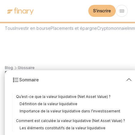
S'inscrire
Tous
Investir en bourse
Placements et épargne
Cryptomonnaie
Imm
Blog
Glossaire
8
min
6/6/2023
Sommaire
Valeur liquidative (Net
Qu’est-ce que la valeur liquidative (Net Asset Value) ?
Asset Value)
Définition de la valeur liquidative
Rédigé par
Mounir Laggoune
Édité par
Mounir Laggoune
Importance de la valeur liquidative dans l’investissement
Comment est calculée la valeur liquidative (Net Asset Value) ?
Les éléments constitutifs de la valeur liquidative