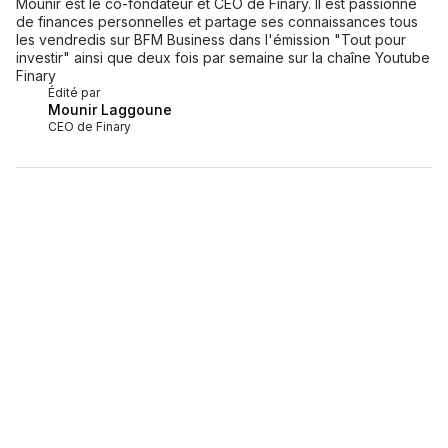
Mounir est le co-fondateur et CEO de Finary. Il est passionné
de finances personnelles et partage ses connaissances tous
les vendredis sur BFM Business dans l'émission "Tout pour
investir" ainsi que deux fois par semaine sur la chaîne Youtube
Finary
Édité par
Mounir Laggoune
CEO de Finary