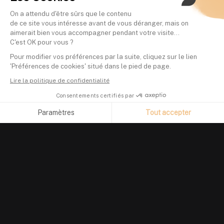
On a attendu d'être sûrs que le contenu
de ce site vous intéresse avant de vous déranger, mais on
aimerait bien vous accompagner pendant votre visite...
C'est OK pour vous ?
Pour modifier vos préférences par la suite, cliquez sur le lien
'Préférences de cookies' situé dans le pied de page.
Lire la politique de confidentialité
Consentements certifiés par
Paramètres
Tout accepter
Axeptio consent
Plateforme de Gestion du Consentement : Personnalisez vos O
Notre plateforme vous permet d'adapter et de gérer vos paramètr