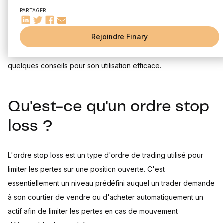
Exécution de l'ordre stop loss
pertes potentielles. Dans cet article, nous allons examiner ce
PARTAGER
Avantages et inconvénients de l'ordre stop loss
qu'est un ordre stop loss, comment il fonctionne, ainsi que ses
Les avantages de l'utilisation des ordres stop loss
Rejoindre Finary
avantages et inconvénients. Nous explorerons également des
Les inconvénients potentiels des ordres stop loss
exemples d'utilisation de l'ordre stop loss et vous donnerons
Exemples d'utilisation de l'ordre stop loss
quelques conseils pour son utilisation efficace.
Utilisation de l'ordre stop loss dans le trading d'actions
Utilisation de l'ordre stop loss dans le trading de devises
Conseils pour l'utilisation efficace de l'ordre stop loss
Qu'est-ce qu'un ordre stop
Quand utiliser un ordre stop loss ?
Comment déterminer le niveau de stop loss ?
loss ?
L'ordre stop loss est un type d'ordre de trading utilisé pour
limiter les pertes sur une position ouverte. C'est
essentiellement un niveau prédéfini auquel un trader demande
à son courtier de vendre ou d'acheter automatiquement un
actif afin de limiter les pertes en cas de mouvement