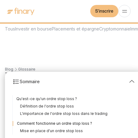
S'inscrire
Tous
Investir en bourse
Placements et épargne
Cryptomonnaie
Imm
Blog
Glossaire
7
min
27/7/2023
Sommaire
Ordres stop loss
Qu'est-ce qu'un ordre stop loss ?
Rédigé par
Mounir Laggoune
Édité par
Mounir Laggoune
Définition de l'ordre stop loss
L'importance de l'ordre stop loss dans le trading
Comment fonctionne un ordre stop loss ?
Les ordres stop loss sont des outils essentiels pour les traders
Mise en place d'un ordre stop loss
qui souhaitent protéger leurs investissements et minimiser les