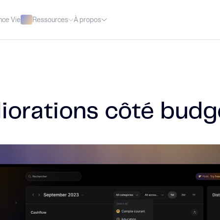
Ressources
À propos
nce Vie
iorations côté budg