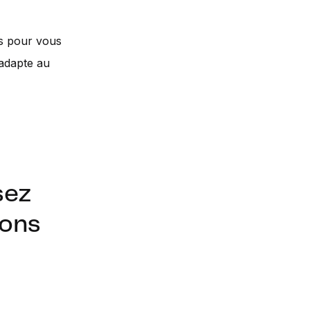
s pour vous
’adapte au
sez
ions