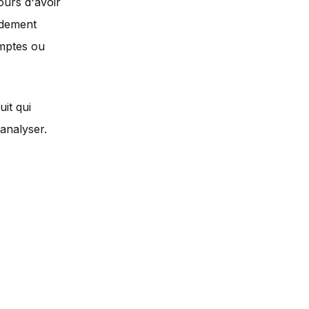
urs d'avoir
idement
omptes ou
uit qui
analyser.