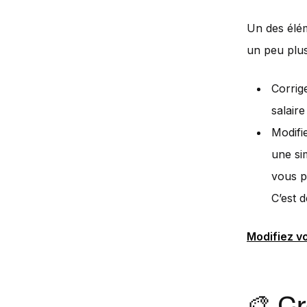
Un des élém
un peu plus
Corrig
salair
Modifi
une si
vous po
C’est 
Modifiez v
🎨 C