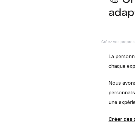
adap
Créez vos propres
La personna
chaque expé
Nous avons 
personnalis
une expérie
Créer des 