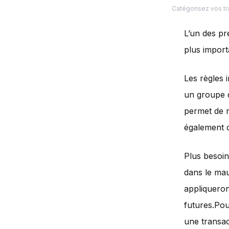
Catégorisez vos tr
L’un des pr
plus importa
Les règles 
un groupe 
permet de r
également c
Plus besoin
dans le mauv
appliqueron
futures.Pour
une transac