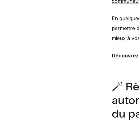
communau
En quelque
permettre d
mieux à vos
Découvrez
🪄 Rè
auto
du p