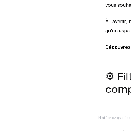
vous souhai
À l’avenir,
qu’un espac
Découvrez l
⚙️ Fi
comp
N'affichez que l'e