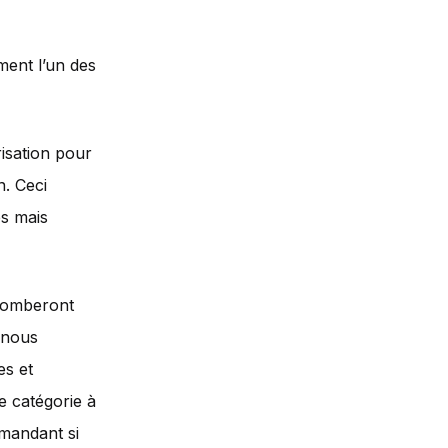
ment l’un des
risation pour
. Ceci
es mais
 tomberont
t nous
es et
le catégorie à
emandant si