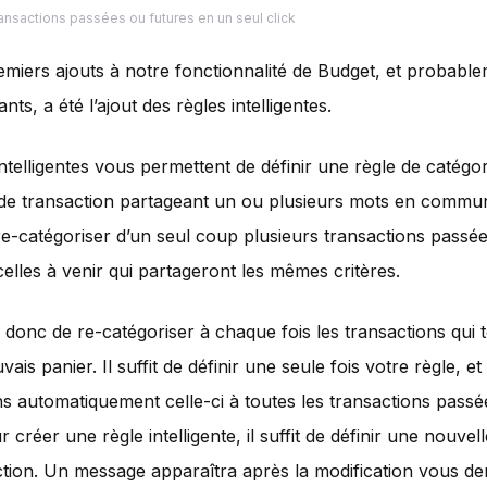
ansactions passées ou futures en un seul click
emiers ajouts à notre fonctionnalité de Budget, et probable
nts, a été l’ajout des règles intelligentes.
intelligentes vous permettent de définir une règle de catégo
de transaction partageant un ou plusieurs mots en commun
e-catégoriser d’un seul coup plusieurs transactions passé
elles à venir qui partageront les mêmes critères.
 donc de re-catégoriser à chaque fois les transactions qui
ais panier. Il suffit de définir une seule fois votre règle, e
s automatiquement celle-ci à toutes les transactions passé
 créer une règle intelligente, il suffit de définir une nouvel
tion. Un message apparaîtra après la modification vous d