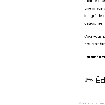
Inclure tou
une image c
intégré de 
catégories.
Ceci vous p
pourrait êt
Paramétrer
✏️ Éd
Modifiez vos transa