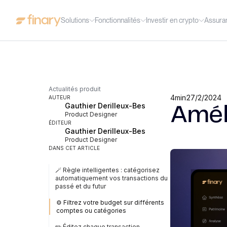
Solutions
Fonctionnalités
Investir en crypto
Assura
Actualités produit
4
min
27/2/2024
AUTEUR
Gauthier Derilleux-Bes
Amél
Product Designer
ÉDITEUR
Gauthier Derilleux-Bes
Product Designer
DANS CET ARTICLE
🪄 Règle intelligentes : catégorisez
automatiquement vos transactions du
passé et du futur
⚙️ Filtrez votre budget sur différents
comptes ou catégories
✏️ Éditez chaque transaction