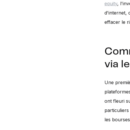
equity
, l'i
d'internet, 
effacer le r
Comm
via l
Une premièr
plateforme
ont fleuri 
particuliers
les bourses