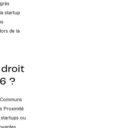
ogrès
la startup
es
lors de la
droit
26 ?
ds Communs
e Proximité
 startups ou
novantes