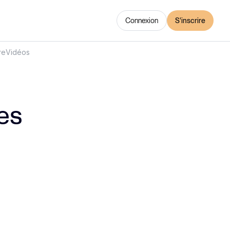
Connexion
S'inscrire
re
Vidéos
es