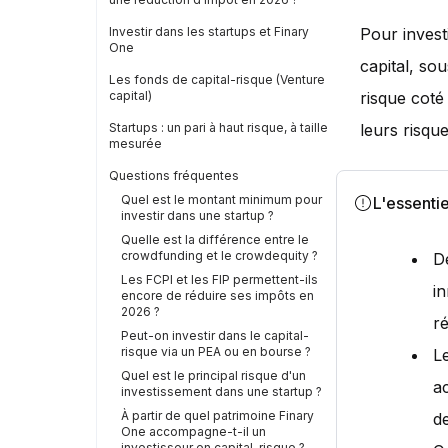
Investir dans les startups et Finary
Pour invest
One
capital, so
Les fonds de capital-risque (Venture
capital)
risque coté
Startups : un pari à haut risque, à taille
leurs risque
mesurée
Questions fréquentes
Quel est le montant minimum pour
L'essentie
investir dans une startup ?
Quelle est la différence entre le
crowdfunding et le crowdequity ?
De
Les FCPI et les FIP permettent-ils
i
encore de réduire ses impôts en
2026 ?
r
Peut-on investir dans le capital-
risque via un PEA ou en bourse ?
Le
Quel est le principal risque d'un
ac
investissement dans une startup ?
À partir de quel patrimoine Finary
de
One accompagne-t-il un
investisseur en capital-risque ?