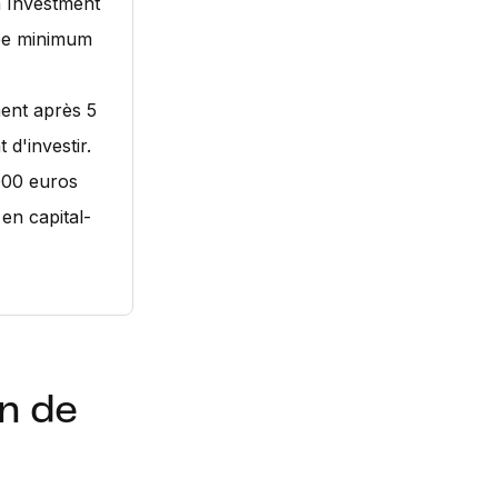
a Investment
rée minimum
ment après 5
 d'investir.
000 euros
 en capital-
on de