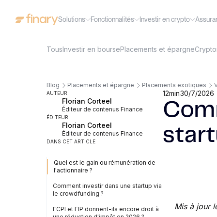
Solutions
Fonctionnalités
Investir en crypto
Assura
Tous
Investir en bourse
Placements et épargne
Crypt
Blog
Placements et épargne
Placements exotiques
V
12
min
30/7/2026
AUTEUR
Florian Corteel
Comm
Éditeur de contenus Finance
ÉDITEUR
Florian Corteel
star
Éditeur de contenus Finance
DANS CET ARTICLE
Quel est le gain ou rémunération de
l'actionnaire ?
Comment investir dans une startup via
le crowdfunding ?
Mis à jour l
FCPI et FIP donnent-ils encore droit à
une réduction d'impôt en 2026 ?