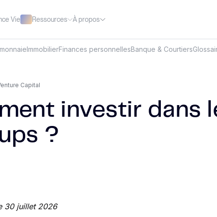
Ressources
À propos
nce Vie
omonnaie
Immobilier
Finances personnelles
Banque & Courtiers
Glossai
enture Capital
ent investir dans l
tups ?
e 30 juillet 2026