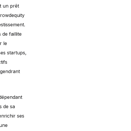
t un prêt
 crowdequity
estissement.
de faillite
r le
es startups,
tifs
ngendrant
 dépendant
s de sa
enrichir ses
 une