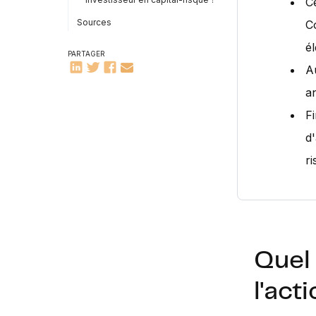
C
Sources
C
él
PARTAGER
A
an
F
d'
ri
Quel 
l'act