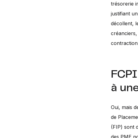
trésorerie 
justifiant u
décollent, l
créanciers,
contraction
FCPI 
à un
Oui, mais d
de Placemen
(FIP) sont 
des PME non