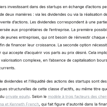
liers investissant dans des startups en échange d’actions p
e deux manières : via les dividendes ou via la réalisation d
revente d’actions. Les dividendes correspondent à une partie
ersée aux propriétaires de l’entreprise. La première possibil
 de jeunes entreprises, qui ont besoin de réinvestir chaque
afin de financer leur croissance. La seconde option nécessi
 qui accepte d’acquérir vos parts au prix désiré. Cela impl
 valorisation complexe, en l’absence de capitalisation bours
urrents.
 dividendes et l'illiquidité des actions des startups sont des
iques structurelles de cette classe d'actifs, au même titre q
 du
private equity
. Selon le
modèle à trois facteurs des che
a et Kenneth French
, qui fait figure d'autorité dans la fin