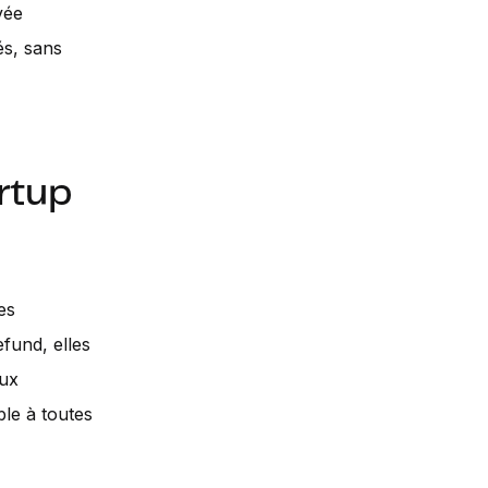
vée
és, sans
rtup
es
und, elles
aux
ble à toutes