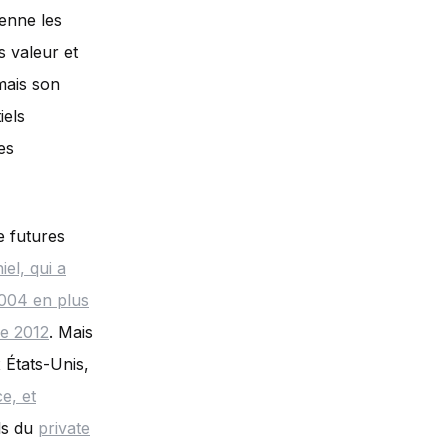
enne les
s valeur et
 mais son
iels
es
e futures
iel, qui a
004 en plus
de 2012
. Mais
 États-Unis,
e, et
ls du
private