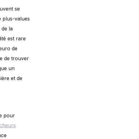
euvent se
e plus-values
 de la
ité est rare
 euro de
te de trouver
ique un
ière et de
ue pour
rcheurs
ance