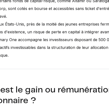
ertains fonds de capital-risque, comme Altamir ou Saratog
orp, sont cotés en bourse et accessibles sans ticket d'ent
evé.
ux États-Unis, près de la moitié des jeunes entreprises fer
s d'existence, un risque de perte en capital à intégrer avant
inary One accompagne les investisseurs disposant de 500 
actifs investissables dans la structuration de leur allocation
sque.
est le gain ou rémunérati
ionnaire ?