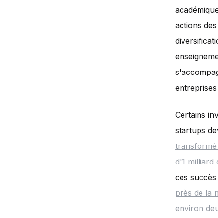
académique,
actions des
diversificat
enseignemen
s'accompagn
entreprises
Certains inv
startups de
transformé
d'1 milliard
ces succès 
près de la 
environ deu