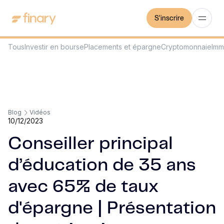
S'inscrire
Tous
Investir en bourse
Placements et épargne
Cryptomonnaie
Imm
Blog
Vidéos
10/12/2023
Conseiller principal
d’éducation de 35 ans
avec 65% de taux
d'épargne | Présentation