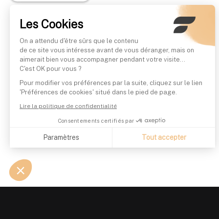
Les Cookies
On a attendu d'être sûrs que le contenu
de ce site vous intéresse avant de vous déranger, mais on
aimerait bien vous accompagner pendant votre visite...
C'est OK pour vous ?
Pour modifier vos préférences par la suite, cliquez sur le lien
'Préférences de cookies' situé dans le pied de page.
Lire la politique de confidentialité
Consentements certifiés par
Paramètres
Tout accepter
Axeptio consent
Plateforme de Gestion du Consentement : Personnalisez vo
Notre plateforme vous permet d'adapter et de gérer vos param