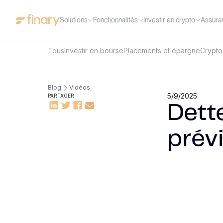
Solutions
Fonctionnalités
Investir en crypto
Assura
Tous
Investir en bourse
Placements et épargne
Crypt
Blog
Vidéos
5/9/2025
PARTAGER
Dette
prév