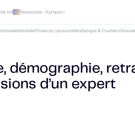
Ressources
À propos
nce Vie
omonnaie
Immobilier
Finances personnelles
Banque & Courtiers
Glossai
, démographie, retra
isions d’un expert