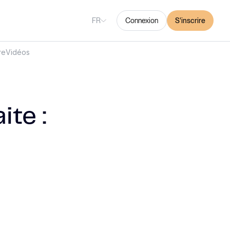
FR
Connexion
S'inscrire
re
Vidéos
ite :