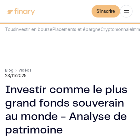
S'inscrire
Tous
Investir en bourse
Placements et épargne
Cryptomonnaie
Imm
Blog
Vidéos
23/11/2025
Investir comme le plus
grand fonds souverain
au monde - Analyse de
patrimoine