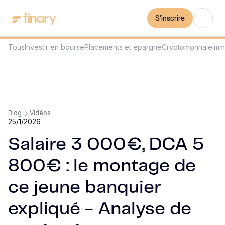
S'inscrire
Tous
Investir en bourse
Placements et épargne
Cryptomonnaie
Imm
Blog
Vidéos
25/1/2026
Salaire 3 000€, DCA 5
800€ : le montage de
ce jeune banquier
expliqué - Analyse de