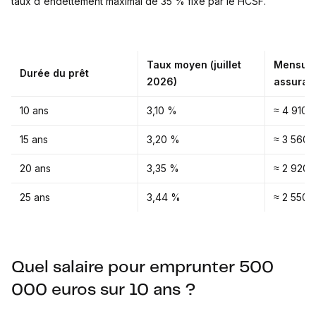
taux d'endettement maximal de 35 % fixé par le HCSF.
Taux moyen (juillet
Mensuali
Durée du prêt
2026)
assuran
10 ans
3,10 %
≈ 4 910 
15 ans
3,20 %
≈ 3 560 
20 ans
3,35 %
≈ 2 920 
25 ans
3,44 %
≈ 2 550 
Quel salaire pour emprunter 500
000 euros sur 10 ans ?