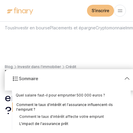
S'inscrire
Tous
Investir en bourse
Placements et épargne
Cryptomonnaie
Imm
Blog
Investir dans l'immobilier
Crédit
11
min
30/7/2026
Sommaire
Quel salaire pour
Quel salaire faut-il pour emprunter 500 000 euros ?
emprunter 500 000 €
Quel salaire pour emprunter 500 000 euros sur 10 ans ?
Quel salaire pour emprunter 500 000 euros sur 15 ans ?
Quel salaire pour emprunter 500 000 euros sur 20 ans ?
Quel salaire pour emprunter 500 000 euros sur 25 ans ?
Facteurs influençant la capacité d'emprunt
L'importance du taux d'endettement
Comment le taux d'intérêt et l'assurance influencent-ils
?
l'emprunt ?
Comment le taux d'intérêt affecte votre emprunt
Rédigé par
Mounir Laggoune
Édité par
Mounir Laggoune
L'impact de l'assurance prêt