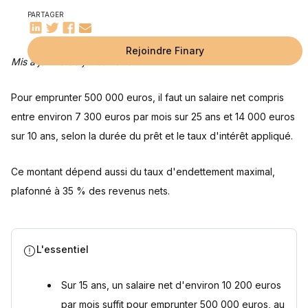
Optimiser votre dossier de prêt
PARTAGER
Augmenter votre capacité d'emprunt
Les aides et prêts complémentaires
Questions fréquentes
Quel est l'impact d'un autre crédit en cours ?
Peut-on emprunter 500 000 euros sans apport ?
Quel apport personnel est nécessaire pour un emprunt de
Peut-on emprunter 500 000 euros sur une durée
Sources
500 000 euros ?
supérieure à 25 ans ?
Rejoindre Finary
Mis à jour le 30 juillet 2026
Pour emprunter 500 000 euros, il faut un salaire net compris
entre environ 7 300 euros par mois sur 25 ans et 14 000 euros
sur 10 ans, selon la durée du prêt et le taux d'intérêt appliqué.
Ce montant dépend aussi du taux d'endettement maximal,
plafonné à 35 % des revenus nets.
L'essentiel
Sur 15 ans, un salaire net d'environ 10 200 euros
par mois suffit pour emprunter 500 000 euros, au