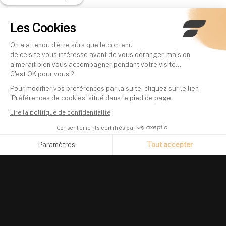
Les Cookies
On a attendu d'être sûrs que le contenu
de ce site vous intéresse avant de vous déranger, mais on
aimerait bien vous accompagner pendant votre visite...
C'est OK pour vous ?
Pour modifier vos préférences par la suite, cliquez sur le lien
'Préférences de cookies' situé dans le pied de page.
Lire la politique de confidentialité
Consentements certifiés par
Paramètres
Tout accepter
Axeptio consent
Plateforme de Gestion du Consentement : Personnalisez vos O
Notre plateforme vous permet d'adapter et de gérer vos paramètr