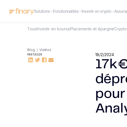
Solutions
Fonctionnalités
Investir en crypto
Assura
Tous
Investir en bourse
Placements et épargne
Crypt
Blog
Vidéos
18/2/2024
PARTAGER
17k€
dépre
pour 
Anal