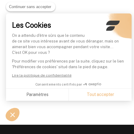
Continuer sans accepter
Les Cookies
On a attendu d'être sûrs que le contenu
de ce site vous intéresse avant de vous déranger, mais on
aimerait bien vous accompagner pendant votre visite...
C'est OK pour vous ?
Pour modifier vos préférences par la suite, cliquez sur le lien
'Préférences de cookies' situé dans le pied de page.
Lire la politique de confidentialité
Consentements certifiés par
Paramètres
Tout accepter
Axeptio consent
Plateforme de Gestion du Consentement : Personnalisez vo
Notre plateforme vous permet d'adapter et de gérer vos param