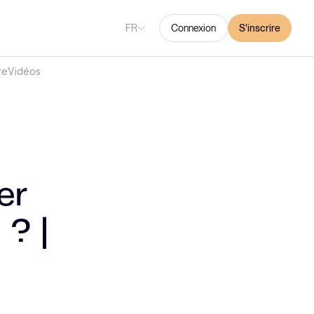
FR
Connexion
S'inscrire
re
Vidéos
er
 ? |