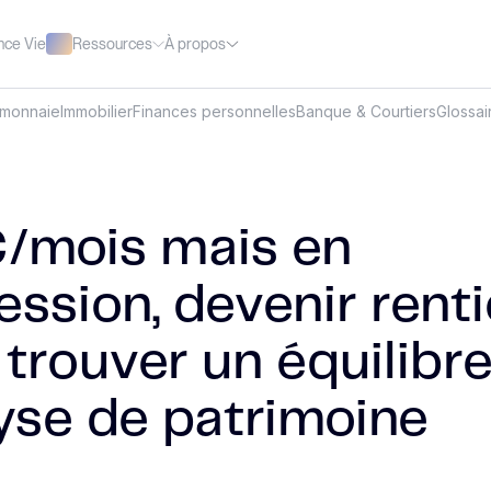
Ressources
À propos
nce Vie
omonnaie
Immobilier
Finances personnelles
Banque & Courtiers
Glossai
/mois mais en
ssion, devenir renti
trouver un équilibre
yse de patrimoine