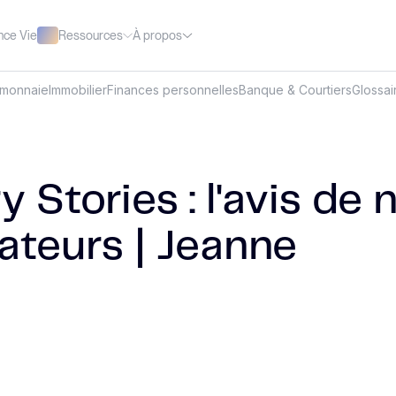
Ressources
À propos
nce Vie
omonnaie
Immobilier
Finances personnelles
Banque & Courtiers
Glossai
y Stories : l'avis de 
sateurs | Jeanne