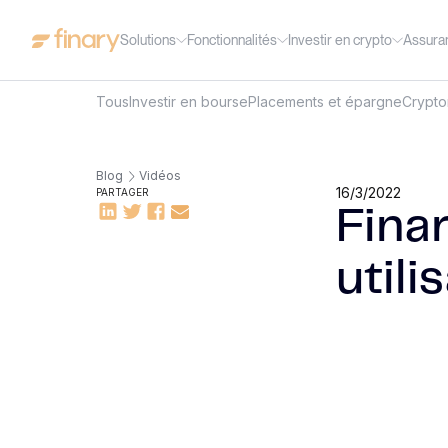
Solutions
Fonctionnalités
Investir en crypto
Assura
Tous
Investir en bourse
Placements et épargne
Crypt
Blog
Vidéos
16/3/2022
PARTAGER
Finar
utili