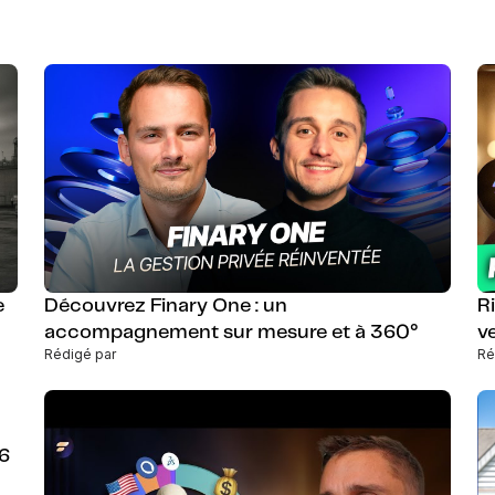
e
Découvrez Finary One : un
R
accompagnement sur mesure et à 360°
v
Rédigé par
Ré
46