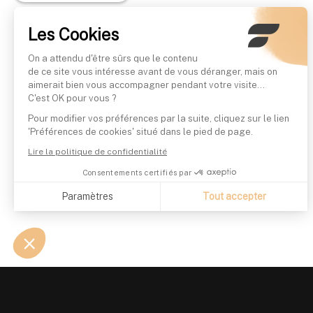
Les Cookies
On a attendu d'être sûrs que le contenu
de ce site vous intéresse avant de vous déranger, mais on
aimerait bien vous accompagner pendant votre visite...
C'est OK pour vous ?
Pour modifier vos préférences par la suite, cliquez sur le lien
'Préférences de cookies' situé dans le pied de page.
Lire la politique de confidentialité
Consentements certifiés par
Paramètres
Tout accepter
Axeptio consent
Plateforme de Gestion du Consentement : Personnalisez vo
Notre plateforme vous permet d'adapter et de gérer vos param