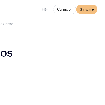
FR
Connexion
S'inscrire
re
Vidéos
nos