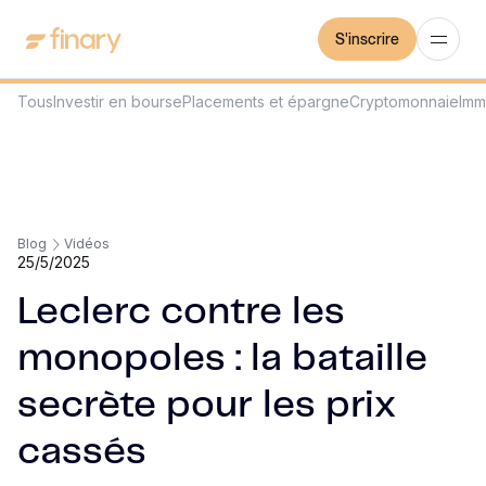
S'inscrire
Tous
Investir en bourse
Placements et épargne
Cryptomonnaie
Imm
Blog
Vidéos
25/5/2025
Leclerc contre les
monopoles : la bataille
secrète pour les prix
cassés