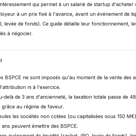
d'intéressement qui permet à un salarié de startup d'acheter
oyeur à un prix fixé à l'avance, avant un événement de liq
, levée de fonds). Ce guide détaille leur fonctionnement, leur
lés à négocier.
l
es BSPCE ne sont imposés qu'au moment de la vente des ac
l'attribution ni à l'exercice.
u-delà de 3 ans d'ancienneté, la taxation totale passe de 4
 grâce au régime de faveur.
eules les sociétés non cotées (ou capitalisées sous 150 M€
5 ans peuvent émettre des BSPCE.
ans événement de liquidité (rachat, IPO, levée de fonds), l