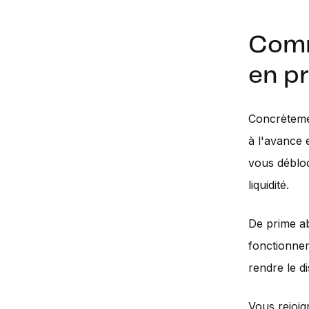
Comm
en pr
Concrètemen
à l'avance 
vous débloq
liquidité.
De prime a
fonctionnem
rendre le di
Vous rejoig