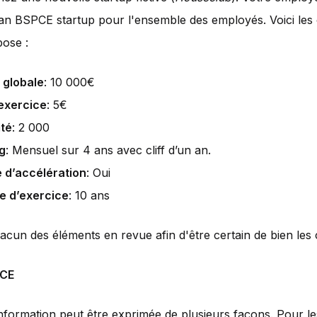
an BSPCE startup pour l'ensemble des employés. Voici les 
pose :
 globale
: 10 000€
’exercice
: 5€
té
: 2 000
g
: Mensuel sur 4 ans avec cliff d’un an.
 d’accélération
: Oui
e d’exercice
: 10 ans
cun des éléments en revue afin d'être certain de bien le
PCE
information peut être exprimée de plusieurs façons. Pour l