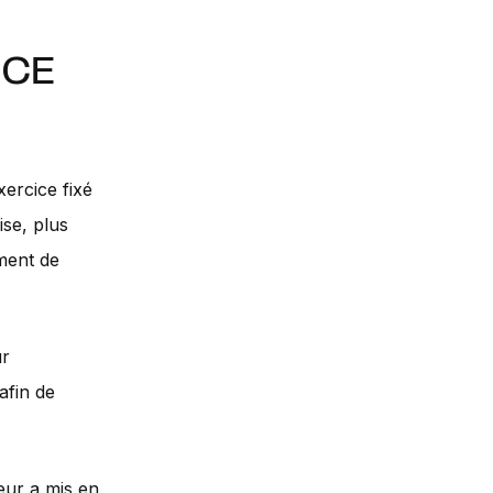
PCE
ercice fixé
ise, plus
ment de
ur
afin de
eur a mis en