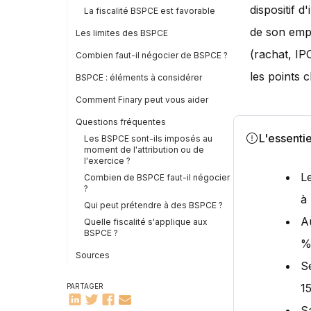
dispositif 
La fiscalité BSPCE est favorable
de son empl
Les limites des BSPCE
(rachat, IPO
Combien faut-il négocier de BSPCE ?
les points c
BSPCE : éléments à considérer
Comment Finary peut vous aider
Questions fréquentes
L'essentie
Les BSPCE sont-ils imposés au
moment de l'attribution ou de
l'exercice ?
L
Combien de BSPCE faut-il négocier
?
à 
Qui peut prétendre à des BSPCE ?
A
Quelle fiscalité s'applique aux
BSPCE ?
%
Sources
S
1
PARTAGER
S