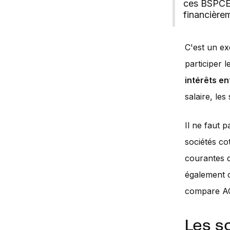
ces BSPCE 
financièrem
C'est un ex
participer l
intérêts en
salaire, le
Il ne faut 
sociétés co
courantes d
également c
compare AGA
Les s