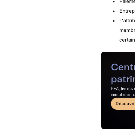
Paieme
Entrep
L'attri
membre
certain
Centr
patr
PEA, livrets
immobilier,
Découvri