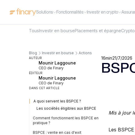
Solutions
Fonctionnalités
Investir en crypto
Assura
Tous
Investir en bourse
Placements et épargne
Crypt
Blog
Investir en bourse
Actions
16
min
21/7/2026
AUTEUR
Mounir Laggoune
BSPC
CEO de Finary
ÉDITEUR
Mounir Laggoune
CEO de Finary
DANS CET ARTICLE
A quoi servent les BSPCE ?
Les sociétés éligibles aux BSPCE
Mis à jour l
Comment fonctionnent les BSPCE en
pratique ?
Les BSPCE (
BSPCE : vente en cas d'exit