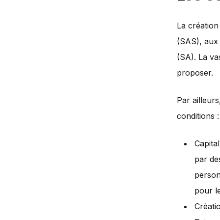
La création
(SAS), aux
(SA). La va
proposer.
Par ailleur
conditions :
Capita
par de
person
pour l
Créatio