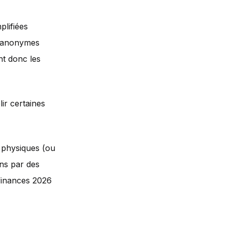
plifiées
s anonymes
nt donc les
ir certaines
physiques (ou
ns par des
 finances 2026