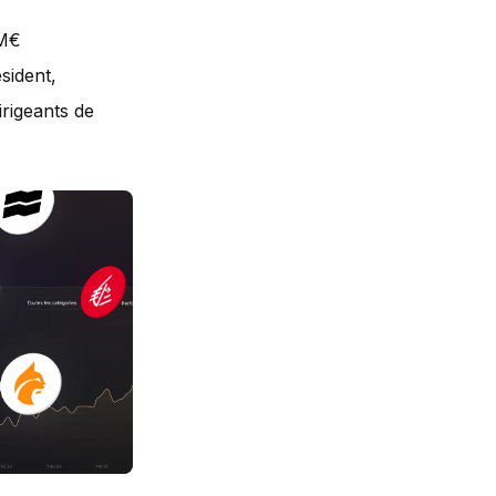
 M€
sident,
irigeants de