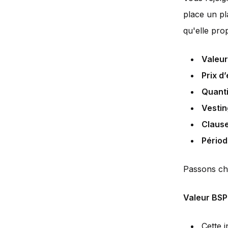
place un pl
qu'elle pro
Valeur
Prix d
Quanti
Vestin
Clause
Périod
Passons cha
Valeur BS
Cette 