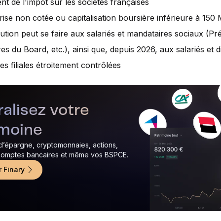
nt de l'impôt sur les sociétés françaises
rise non cotée ou capitalisation boursière inférieure à 150
bution peut se faire aux salariés et mandataires sociaux (Pré
s du Board, etc.), ainsi que, depuis 2026, aux salariés et d
es filiales étroitement contrôlées
alisez votre
imoine
 d’épargne, cryptomonnaies, actions,
 comptes bancaires et même vos BSPCE.
r Finary