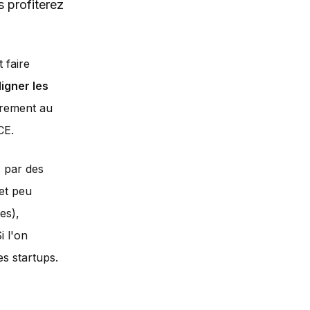
 profiterez
 faire
ligner les
irement au
CE.
s par des
et peu
es),
 l'on
s startups.