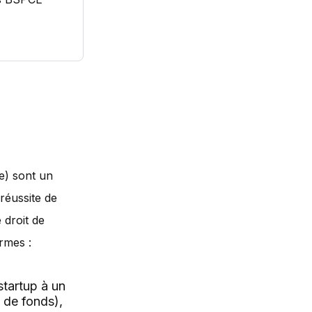
e) sont un
 réussite de
 droit de
ermes :
startup à un
e de fonds),