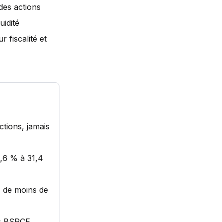
 des actions
uidité
 fiscalité et
tions, jamais
8,6 % à 31,4
) de moins de
es BSPCE