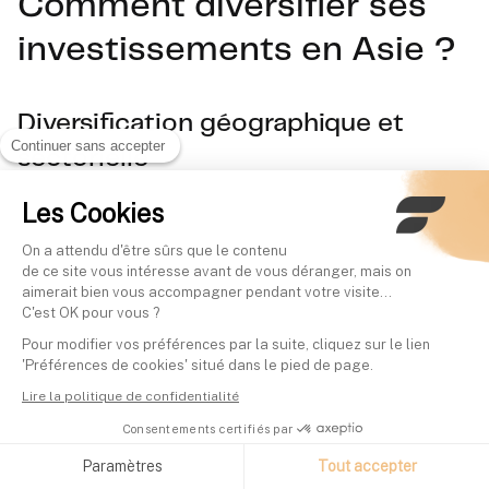
Comment diversifier ses
investissements en Asie ?
Diversification géographique et
Continuer sans accepter
sectorielle
Les Cookies
La diversification en Asie ne se limite pas à répartir ses
investissements entre plusieurs pays. Il est essentiel
On a attendu d'être sûrs que le contenu
de ce site vous intéresse avant de vous déranger, mais on
d'identifier les écosystèmes économiques interconnectés. Par
aimerait bien vous accompagner pendant votre visite...
exemple, Taiwan et la Corée du Sud forment un pôle
C'est OK pour vous ?
technologique complémentaire :
TSMC fabrique les puces,
Pour modifier vos préférences par la suite, cliquez sur le lien
'Préférences de cookies' situé dans le pied de page.
Samsung les intègre dans ses produits
. Cette synergie
Lire la politique de confidentialité
crée une résilience naturelle face aux chocs sectoriels.
Consentements certifiés par
Paramètres
Tout accepter