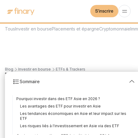
S'inscrire
Tous
Investir en bourse
Placements et épargne
Cryptomonnaie
Imm
Blog
Investir en bourse
ETFs & Trackers
19
min
31/7/2026
Sommaire
Meilleur ETF Asie : les 5
Pourquoi investir dans des ETF Asie en 2026 ?
meilleurs pour investir
Les avantages des ETF pour investir en Asie
en 2026
Les tendances économiques en Asie et leur impact sur les
ETF
Rédigé par
Florian Corteel
Édité par
Louis Sellier
Les risques liés à l'investissement en Asie via des ETF
Quels sont les meilleurs ETF Asie éligibles au PEA ?