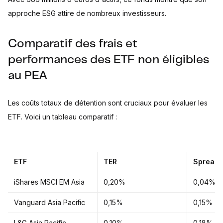
approche ESG attire de nombreux investisseurs.
Comparatif des frais et
performances des ETF non éligibles
au PEA
Les coûts totaux de détention sont cruciaux pour évaluer les
ETF. Voici un tableau comparatif :
ETF
TER
Spread
iShares MSCI EM Asia
0,20%
0,04%
Vanguard Asia Pacific
0,15%
0,15%
L&G Asia Pacific
0,10%
0,18%