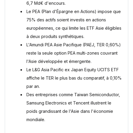
6,7 Md€ d'encours.
Comment diversifier ses investissements en Asie ?
Le PEA (Plan d'Épargne en Actions) impose que
Diversification géographique et sectorielle
75% des actifs soient investis en actions
Suivi des performances des ETF Asie
européennes, ce qui limite les ETF Asie éligibles
ETF Asie : le choix dépend de votre enveloppe et de votre
profil
à deux produits synthétiques.
L'Amundi PEA Asie Pacifique (PAEJ, TER 0,60%)
Questions fréquentes
Quel est le meilleur ETF Asie en 2026 ?
reste la seule option PEA multi-zones couvrant
Quels ETF Asie sont éligibles au PEA ?
l'Asie développée et émergente.
Quel est l'ETF Asie avec les frais les plus bas ?
Le L&G Asia Pacific ex Japan Equity UCITS ETF
Pourquoi les ETF Asie éligibles au PEA sont-ils
affiche le TER le plus bas du comparatif, à 0,10%
synthétiques ?
Quels sont les risques des ETF Asie ?
par an.
Un ETF Asie physique ou synthétique offre-t-il un meilleur
Des entreprises comme Taiwan Semiconductor,
rendement net ?
Samsung Electronics et Tencent illustrent le
Sources
poids grandissant de l'Asie dans l'économie
mondiale.