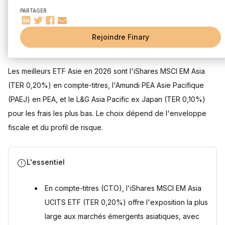
Amundi PEA Asie Pacifique : le pionnier multi-zones
PARTAGER
Amundi PEA Asie Emergente (MSCI Emerging Asia)
Screened : l'alternative responsable
Rejoindre Finary
Les limites structurelles à connaître
Mis à jour le 31 juillet 2026
Performances : le prix de l'éligibilité PEA
Quels sont les meilleurs ETF Asie non éligibles au PEA ?
Les meilleurs ETF Asie en 2026 sont l'iShares MSCI EM Asia
iShares MSCI EM Asia UCITS ETF : le poids lourd des
(TER 0,20%) en compte-titres, l'Amundi PEA Asie Pacifique
marchés émergents
(PAEJ) en PEA, et le L&G Asia Pacific ex Japan (TER 0,10%)
Vanguard FTSE Developed Asia Pacific ex Japan UCITS
ETF : la solution low-cost
pour les frais les plus bas. Le choix dépend de l'enveloppe
L&G Asia Pacific ex Japan Equity UCITS ETF : l'option ESG
fiscale et du profil de risque.
discrète
Comparatif des frais et performances des ETF non
éligibles au PEA
L'essentiel
Les indices asiatiques suivis par les ETF : décoder la
complexité des marchés
En compte-titres (CTO), l'iShares MSCI EM Asia
Comparaison des performances des ETF éligibles au PEA vs
ceux non éligibles
UCITS ETF (TER 0,20%) offre l'exposition la plus
Les options d'accumulation et de distribution dans les ETF
large aux marchés émergents asiatiques, avec
Asie