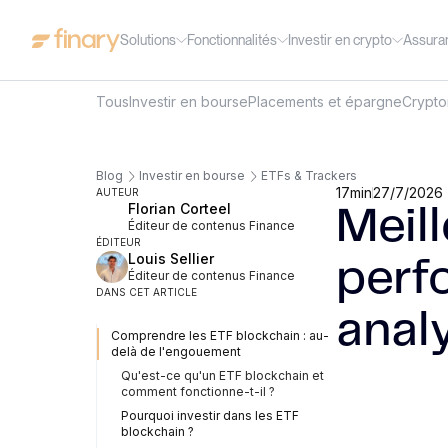
Solutions
Fonctionnalités
Investir en crypto
Assura
Tous
Investir en bourse
Placements et épargne
Crypt
Blog
Investir en bourse
ETFs & Trackers
17
min
27/7/2026
AUTEUR
Florian Corteel
Meill
Éditeur de contenus Finance
ÉDITEUR
Louis Sellier
perf
Éditeur de contenus Finance
DANS CET ARTICLE
anal
Comprendre les ETF blockchain : au-
delà de l'engouement
Qu'est-ce qu'un ETF blockchain et
comment fonctionne-t-il ?
Pourquoi investir dans les ETF
blockchain ?