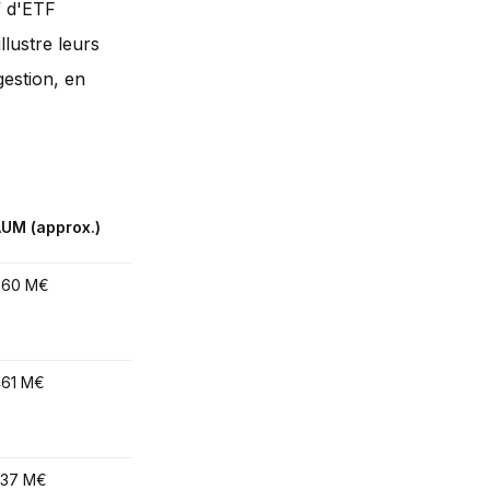
f d'ETF
llustre leurs
gestion, en
Méthode de
UM (approx.)
Indice suivi
réplication
860 M€
CoinShares Blockchain
Physique
Global Equity
(échantillonn
optimisé)
461 M€
MVIS® Global Digital
Physique (tota
Assets Equity
237 M€
NYSE FactSet Global
Réplication tot