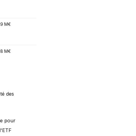
Blockchain Tech
49 M€
WisdomTree
Réplication tot
Blockchain Index
68 M€
Solactive Blockchain
Réplication tot
v2 Index
ité des
ée pour
l'ETF