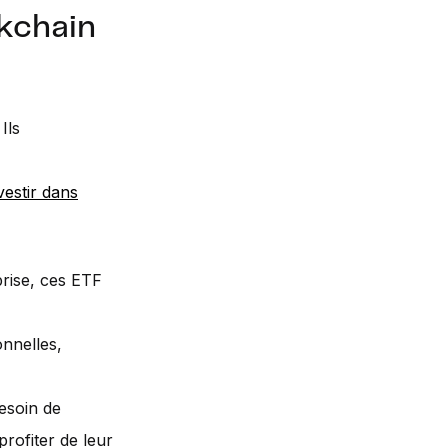
ckchain
Ils
vestir dans
prise, ces ETF
onnelles,
esoin de
profiter de leur