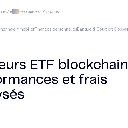
Ressources
À propos
nce Vie
omonnaie
Immobilier
Finances personnelles
Banque & Courtiers
Glossai
eurs ETF blockchain 
ormances et frais
ysés