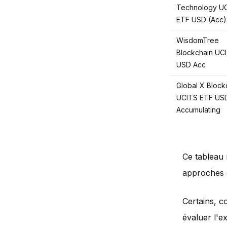
Technology U
ETF USD (Acc)
WisdomTree
Blockchain UC
USD Acc
Global X Block
UCITS ETF US
Accumulating
Ce tableau n
approches 
Certains, c
évaluer l'e