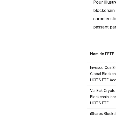
Pour illust
blockchain 
caractéristi
passant par 
Nom de l'ETF
Invesco CoinS
Global Blockch
UCITS ETF Ac
VanEck Crypto
Blockchain Inn
UCITS ETF
iShares Blockc