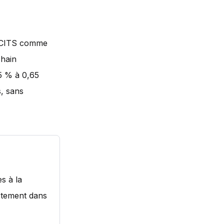
 UCITS comme
chain
5 % à 0,65
s, sans
s à la
ectement dans