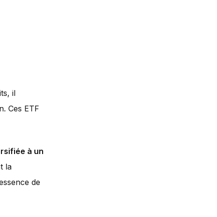
s, il
in. Ces ETF
rsifiée à un
t la
'essence de