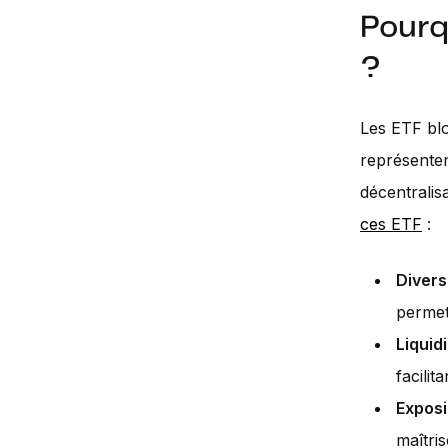
Pourq
?
Les ETF blo
représenten
décentralisa
ces ETF
:
Diversi
permett
Liquidi
facilita
Exposi
maîtri