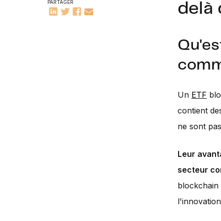
PARTAGER
delà
Qu'es
comme
Un
ETF
blo
contient de
ne sont pas
Leur avanta
secteur co
blockchain 
l'innovatio