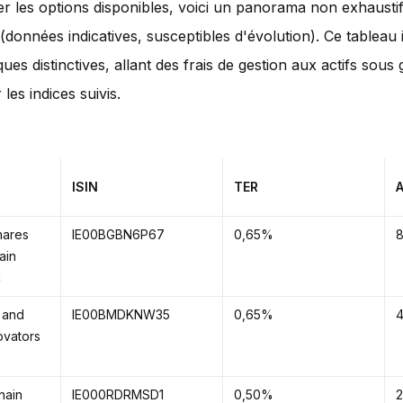
rer les options disponibles, voici un panorama non exhausti
(données indicatives, susceptibles d'évolution). Ce tableau i
ques distinctives, allant des frais de gestion aux actifs sous 
les indices suivis.
ISIN
TER
A
hares
IE00BGBN6P67
0,65%
ain
c
 and
IE00BMDKNW35
0,65%
ovators
hain
IE000RDRMSD1
0,50%