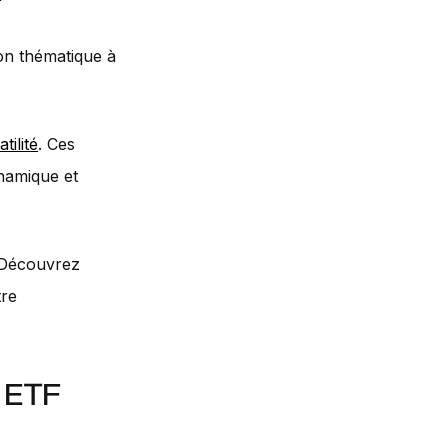
on thématique à
atilité
. Ces
ynamique et
? Découvrez
tre
s ETF