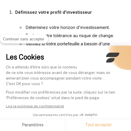
Définissez votre profil d'investisseur
Déterminez votre horizon d'investissement.
Évaluez votre tolérance au risque de change.
Continuer sans accepter
Vérifiez si votre portefeuille a besoin d'une
exposition internationale.
Les Cookies
Choisissez l’ETF adapté à votre situation
On a attendu d'être sûrs que le contenu
de ce site vous intéresse avant de vous déranger, mais on
aimerait bien vous accompagner pendant votre visite...
Si vous investissez via un PEA, privilégiez l’ETF
C'est OK pour vous ?
Amundi TOPIX, la seule option réellement éligible.
Pour modifier vos préférences par la suite, cliquez sur le lien
'Préférences de cookies' situé dans le pied de page.
Pour un CTO, les critères de comparaison incluent
Lire la politique de confidentialité
les frais, la méthode de réplication et l'indice suivi.
Consentements certifiés par
Simulez et suivez vos investissements
Paramètres
Tout accepter