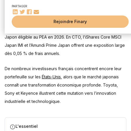
gouvernance
PARTAGER
Quels ETF Japon sont éligibles au PEA ?
Mis à jour le 17 juillet 2026
ETF Amundi PEA Japan Topix
Rejoindre Finary
ETF Amundi PEA Japan Topix - Daily Hedged EUR
L’Amundi PEA Japon TOPIX (FR0013411980) est le seul ETF
Quels sont les meilleurs ETF Japon pour un CTO ?
Japon éligible au PEA en 2026. En CTO, l’iShares Core MSCI
iShares Core MSCI Japan IMI UCITS ETF
Japan IMI et l’Amundi Prime Japan offrent une exposition large
Amundi MSCI Japan UCITS ETF
dès 0,05 % de frais annuels.
Xtrackers MSCI Japan UCITS ETF
Vanguard FTSE Japan UCITS ETF
Xtrackers Nikkei 225 UCITS ETF 1D
De nombreux investisseurs français concentrent encore leur
Amundi Prime Japan UCITS ETF
portefeuille sur les
États-Unis
, alors que le marché japonais
Stratégies d'investissement et allocation de portefeuille
connaît une transformation économique profonde. Toyota,
L’importance de la diversification
Sony et Keyence illustrent cette mutation vers l’innovation
Gestion du risque de change
industrielle et technologique.
Considérations fiscales pour les investisseurs français
Comment investir concrètement dans les ETF Japon ?
Agir en trois étapes pour investir au Japon
L'essentiel
Repères éditoriaux : calibrer l'exposition au marché