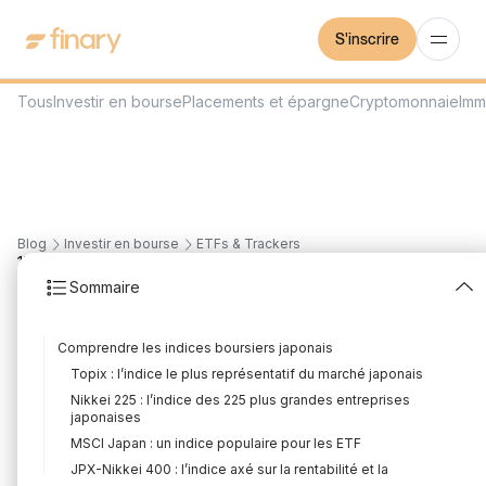
S'inscrire
Tous
Investir en bourse
Placements et épargne
Cryptomonnaie
Imm
Blog
Investir en bourse
ETFs & Trackers
17
min
17/7/2026
Sommaire
Top ETF Japon pour
Comprendre les indices boursiers japonais
PEA et CTO en 2026
Topix : l’indice le plus représentatif du marché japonais
Rédigé par
Florian Corteel
Édité par
Louis Sellier
Nikkei 225 : l’indice des 225 plus grandes entreprises
japonaises
MSCI Japan : un indice populaire pour les ETF
JPX-Nikkei 400 : l’indice axé sur la rentabilité et la