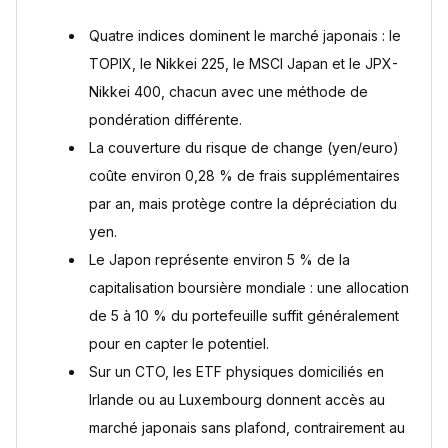
japonais
Quatre indices dominent le marché japonais : le
Questions fréquentes
TOPIX, le Nikkei 225, le MSCI Japan et le JPX-
Quel est le meilleur ETF Japon pour un PEA ?
Peut-on investir au Japon avec un ETF physique dans un
Nikkei 400, chacun avec une méthode de
PEA ?
pondération différente.
Faut-il choisir un ETF Japon couvert contre le risque de
change ?
La couverture du risque de change (yen/euro)
Quelle part de mon portefeuille consacrer aux ETF Japon ?
coûte environ 0,28 % de frais supplémentaires
Quelle est la différence entre le TOPIX et le Nikkei 225 ?
par an, mais protège contre la dépréciation du
Sources
yen.
Le Japon représente environ 5 % de la
capitalisation boursière mondiale : une allocation
de 5 à 10 % du portefeuille suffit généralement
pour en capter le potentiel.
Sur un CTO, les ETF physiques domiciliés en
Irlande ou au Luxembourg donnent accès au
marché japonais sans plafond, contrairement au