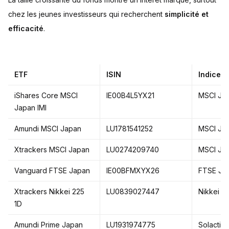
chez les jeunes investisseurs qui recherchent
simplicité et
efficacité
.
ETF
ISIN
Indice
iShares Core MSCI
IE00B4L5YX21
MSCI Jap
Japan IMI
Amundi MSCI Japan
LU1781541252
MSCI Ja
Xtrackers MSCI Japan
LU0274209740
MSCI Ja
Vanguard FTSE Japan
IE00BFMXYX26
FTSE Ja
Xtrackers Nikkei 225
LU0839027447
Nikkei 2
1D
Amundi Prime Japan
LU1931974775
Solactiv