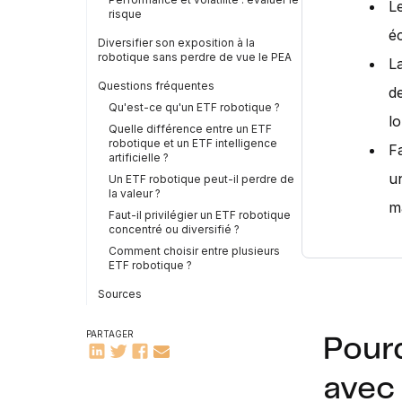
L
risque
é
Diversifier son exposition à la
robotique sans perdre de vue le PEA
L
Questions fréquentes
d
Qu'est-ce qu'un ETF robotique ?
lo
Quelle différence entre un ETF
robotique et un ETF intelligence
Fa
artificielle ?
u
Un ETF robotique peut-il perdre de
la valeur ?
m
Faut-il privilégier un ETF robotique
concentré ou diversifié ?
Comment choisir entre plusieurs
ETF robotique ?
Sources
PARTAGER
Pourq
avec