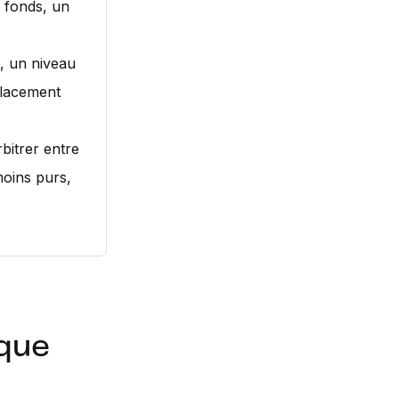
s fonds, un
, un niveau
placement
rbitrer entre
moins purs,
ique