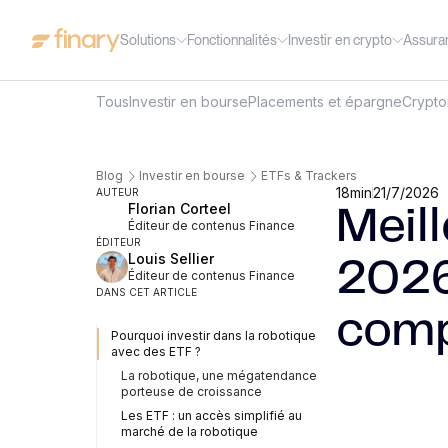
Solutions
Fonctionnalités
Investir en crypto
Assura
Tous
Investir en bourse
Placements et épargne
Crypt
Blog
Investir en bourse
ETFs & Trackers
18
min
21/7/2026
AUTEUR
Florian Corteel
Meil
Éditeur de contenus Finance
ÉDITEUR
Louis Sellier
2026
Éditeur de contenus Finance
DANS CET ARTICLE
comp
Pourquoi investir dans la robotique
avec des ETF ?
La robotique, une mégatendance
porteuse de croissance
Les ETF : un accès simplifié au
marché de la robotique