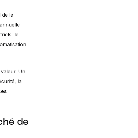
 de la
 annuelle
riels, le
tomatisation
 valeur. Un
écurité, la
ces
rché de