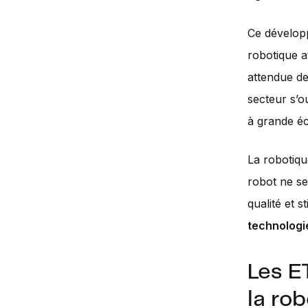
Ce développ
robotique a
attendue de
secteur s’o
à grande éc
La robotiqu
robot ne se 
qualité et s
technologie
Les E
la ro