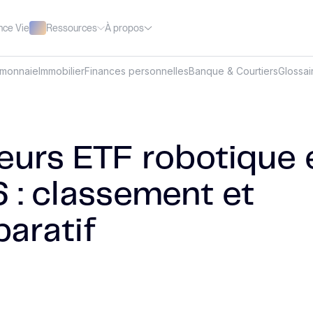
Ressources
À propos
nce Vie
omonnaie
Immobilier
Finances personnelles
Banque & Courtiers
Glossai
leurs ETF robotique 
 : classement et
aratif