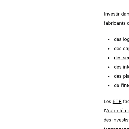
Investir da
fabricants 
des log
des ca
des se
des in
des pl
de l’in
Les
ETF
fac
l'
Autorité d
des investi