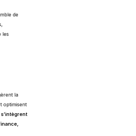
emble de
s,
 les
gèrent la
et optimisent
 s’intègrent
finance,