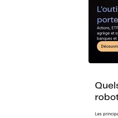
L'out
porte
Actions, ETF
agrège et s
banques et c
Découvri
Quels
robo
Les princip