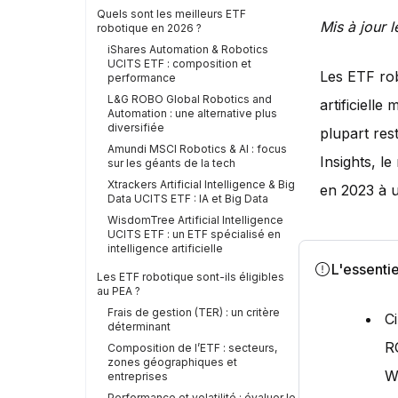
Quels sont les meilleurs ETF
Mis à jour l
robotique en 2026 ?
iShares Automation & Robotics
UCITS ETF : composition et
Les ETF rob
performance
L&G ROBO Global Robotics and
artificielle
Automation : une alternative plus
diversifiée
plupart res
Amundi MSCI Robotics & AI : focus
Insights, l
sur les géants de la tech
Xtrackers Artificial Intelligence & Big
en 2023 à u
Data UCITS ETF : IA et Big Data
WisdomTree Artificial Intelligence
UCITS ETF : un ETF spécialisé en
intelligence artificielle
L'essentie
Les ETF robotique sont-ils éligibles
au PEA ?
Frais de gestion (TER) : un critère
C
déterminant
R
Composition de l’ETF : secteurs,
zones géographiques et
W
entreprises
Performance et volatilité : évaluer le