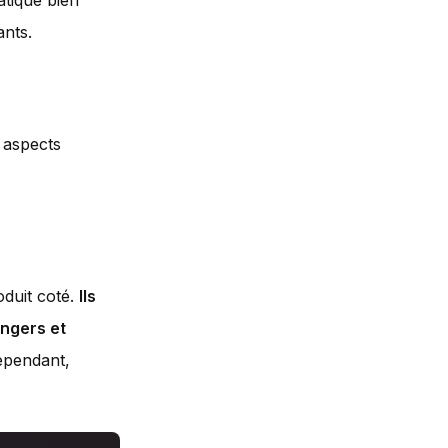
tique bien
ants.
s aspects
oduit coté.
Ils
angers et
pendant,