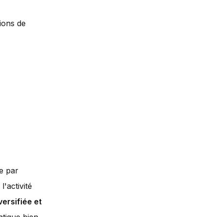
ions de
e par
'activité
versifiée et