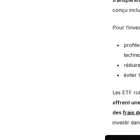
transparen
conçu inclu
Pour l’inves
profit
techni
réduire
éviter 
Les ETF rob
offrent une
des
frais d
investir da