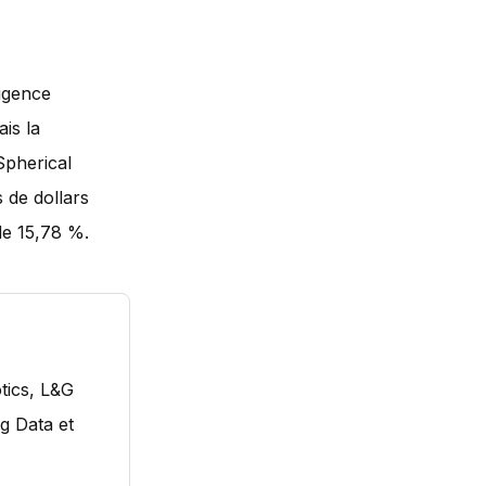
ligence
ais la
Spherical
s de dollars
de 15,78 %.
tics, L&G
g Data et