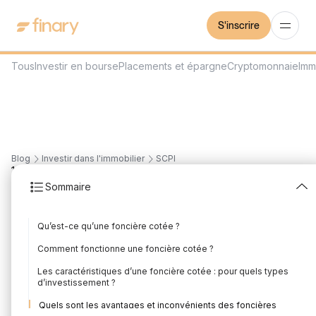
S'inscrire
Tous
Investir en bourse
Placements et épargne
Cryptomonnaie
Imm
Blog
Investir dans l'immobilier
SCPI
12
min
28/7/2026
Sommaire
Foncières cotées (SIIC)
Qu’est-ce qu’une foncière cotée ?
: comment investir en
Comment fonctionne une foncière cotée ?
2026 ?
Les caractéristiques d’une foncière cotée : pour quels types
d’investissement ?
Rédigé par
Florian Corteel
Édité par
Florian Corteel
Quels sont les avantages et inconvénients des foncières