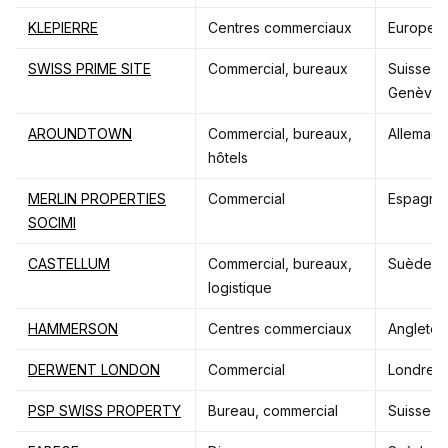
KLEPIERRE
Centres commerciaux
Europe
SWISS PRIME SITE
Commercial, bureaux
Suisse (Z
Genève)
AROUNDTOWN
Commercial, bureaux,
Allemag
hôtels
MERLIN PROPERTIES
Commercial
Espagne
SOCIMI
CASTELLUM
Commercial, bureaux,
Suède
logistique
HAMMERSON
Centres commerciaux
Angleter
DERWENT
LONDON
Commercial
Londres
PSP SWISS PROPERTY
Bureau, commercial
Suisse