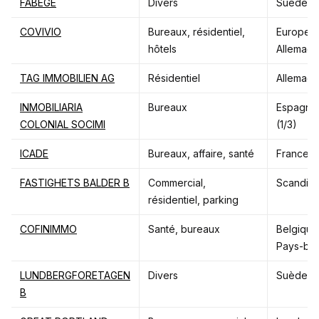
FABEGE
Divers
Suède
COVIVIO
Bureaux, résidentiel,
Europe (
hôtels
Allemagne
TAG IMMOBILIEN AG
Résidentiel
Allemag
INMOBILIARIA
Bureaux
Espagne 
COLONIAL SOCIMI
(1/3)
ICADE
Bureaux, affaire, santé
France (
FASTIGHETS BALDER
B
Commercial,
Scandina
résidentiel, parking
COFINIMMO
Santé, bureaux
Belgique
Pays-ba
LUNDBERGFORETAGEN
Divers
Suède
B