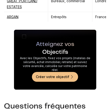
GREAT PORTLAND
Bureaux, commercial
Londres
ESTATES
ARGAN
Entrepôts
France
Atteignez vos
Objectifs
Avec les Objectifs, fixez vos projets (matelas de
sécurité, achat immobilier, retraite) et suivez
votre avancée, calculée sur votre patrimoine
réel.
Créer votre objectif
Questions fréquentes