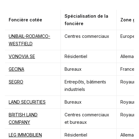
Spécialisation de la
Foncière cotée
Zone gé
foncière
UNIBAIL-RODAMCO-
Centres commerciaux
Europe, 
WESTFIELD
VONOVIA
SE
Résidentiel
Allemag
GECINA
Bureaux
France (
SEGRO
Entrepôts, bâtiments
Royaume
industriels
LAND SECURITIES
Bureaux
Royaume
BRITISH LAND
Centres commerciaux
Royaume
COMPANY
et bureaux
LEG IMMOBILIEN
Résidentiel
Allemag