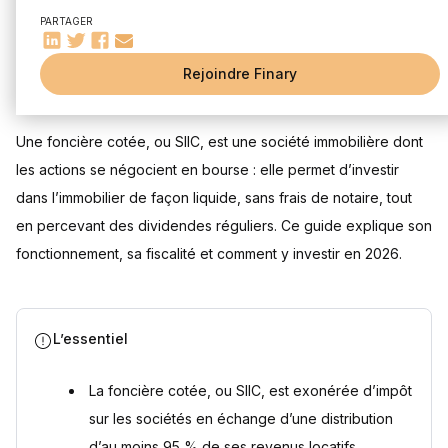
cotées ?
PARTAGER
La fiscalité attractive de la SIIC
Un faible coût d’entrée pour un ticket d’investissement
accessible
Rejoindre Finary
Mis à jour le 28 juillet 2026
Une sous valorisation de la foncière par rapport son ANR
(actif net réévalué)
L’impossibilité de recourir à l’emprunt immobilier pour
Une foncière cotée, ou SIIC, est une société immobilière dont
investir dans une foncière cotée
les actions se négocient en bourse : elle permet d’investir
Comment acheter des actions de foncières cotées ?
dans l’immobilier de façon liquide, sans frais de notaire, tout
Investir dans une SIIC via un CTO
en percevant des dividendes réguliers. Ce guide explique son
Investir dans une SIIC via une assurance vie ou un contrat
de capitalisation
fonctionnement, sa fiscalité et comment y investir en 2026.
Investir dans une foncière cotée selon sa spécialisation et
zone géographique
Questions fréquentes
L’essentiel
Qu’est-ce qu’une foncière cotée ?
Peut-on loger des actions de SIIC dans un PEA ?
La foncière cotée, ou SIIC, est exonérée d’impôt
Quelle est la fiscalité des dividendes d’une foncière cotée
?
sur les sociétés en échange d’une distribution
Quelle différence entre une foncière cotée et une SCPI ?
d’au moins 95 % de ses revenus locatifs.