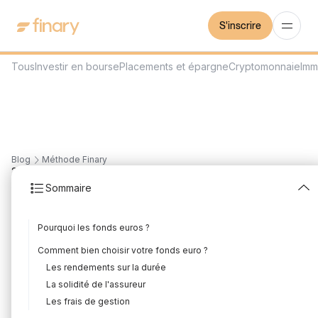
S'inscrire
Tous
Investir en bourse
Placements et épargne
Cryptomonnaie
Imm
Blog
Méthode Finary
2
min
17/6/2025
Sommaire
Sécuriser avec les
Pourquoi les fonds euros ?
fonds euros
Comment bien choisir votre fonds euro ?
Rédigé par
Florian Corteel
Édité par
Florian Corteel
Les rendements sur la durée
La solidité de l'assureur
Les frais de gestion