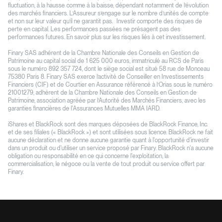
fluctuation, à la hausse comme à la baisse, dépendant notamment de l’évolution
des marchés financiers. L’Assureur s’engage sur le nombre d’unités de compte
et non sur leur valeur qu’il ne garantit pas. Investir comporte des risques de
perte en capital. Les performances passées ne présagent pas des
performances futures. En savoir plus sur les risques liés à cet investissement.
Finary SAS adhérent de la Chambre Nationale des Conseils en Gestion de
Patrimoine au capital social de 1 625 000 euros, immatriculé au RCS de Paris
sous le numéro 892 357 724, dont le siège social est situé 58 rue de Monceau
75380 Paris 8. Finary SAS exerce l’activité de Conseiller en Investissements
Financiers (CIF) et de Courtier en Assurance référencé à l’Orias sous le numéro
21001279, adhérent de la Chambre Nationale des Conseils en Gestion de
Patrimoine, association agréée par l’Autorité des Marchés Financiers, avec les
garanties financières de l'Assurances Mutuelles MMA IARD.
iShares et BlackRock sont des marques déposées de BlackRock Finance, Inc.
et de ses filiales (« BlackRock ») et sont utilisées sous licence. BlackRock ne fait
aucune déclaration et ne donne aucune garantie quant à l'opportunité d'investir
dans un produit ou d'utiliser un service proposé par Finary. BlackRock n'a aucune
obligation ou responsabilité en ce qui concerne l'exploitation, la
commercialisation, le négoce ou la vente de tout produit ou service offert par
Finary.