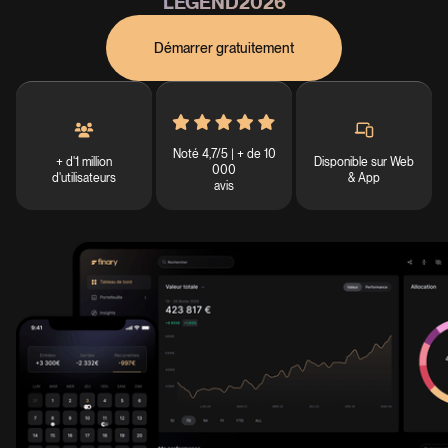
LEGEND2026
Démarrer gratuitement
Noté 4,7/5 | + de 10
+ d'1 million
Disponible sur Web
000
d'utilisateurs
& App
avis