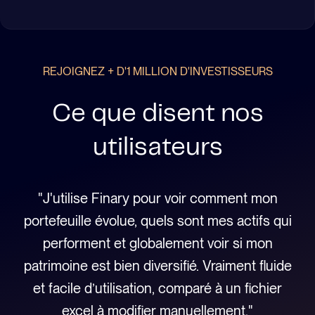
REJOIGNEZ + D'1 MILLION D'INVESTISSEURS
Ce que disent nos
utilisateurs
 que
"J'utilise Finary pour voir comment mon
"Ce
e,
portefeuille évolue, quels sont mes actifs qui
l'
es
performent et globalement voir si mon
pa
ple
patrimoine est bien diversifié. Vraiment fluide
c
e
et facile d’utilisation, comparé à un fichier
 !"
excel à modifier manuellement."