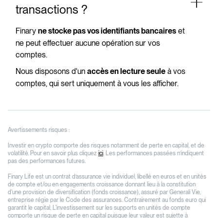
transactions ?
Finary
et
ne stocke pas vos identifiants bancaires
ne peut effectuer aucune opération sur vos
comptes.
Nous disposons d'un
à vos
accès en lecture seule
comptes, qui sert uniquement à vous les afficher.
Avertissements risques :
Investir en crypto comporte des risques notamment de perte en capital, et de
volatilité. Pour en savoir plus cliquez
ici
. Les performances passées n’indiquent
pas des performances futures.
Finary Life est un contrat d’assurance vie individuel, libellé en euros et en unités
de compte et/ou en engagements croissance donnant lieu à la constitution
d'une provision de diversification (fonds croissance), assuré par Generali Vie,
entreprise régie par le Code des assurances. Contrairement au fonds euro qui
garantit le capital, L'investissement sur les supports en unités de compte
comporte un risque de perte en capital puisque leur valeur est sujette à