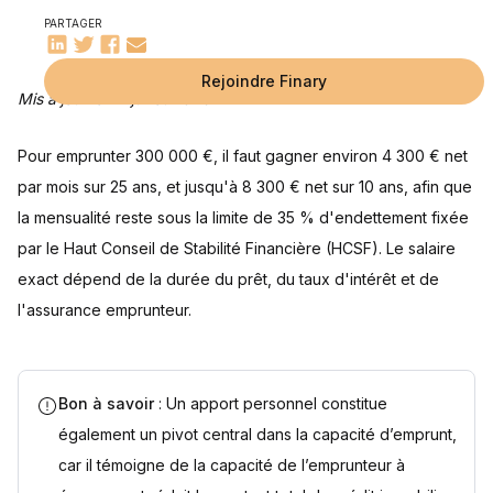
L'impact de l'assurance prêt
PARTAGER
Comment optimiser son dossier de prêt ?
Augmenter votre capacité d'emprunt
Les aides et prêts complémentaires
Questions fréquentes
Rejoindre Finary
Mis à jour le 27 juillet 2026
Quelle est la mensualité moyenne pour un crédit de 300
Est-il possible d'obtenir un prêt de 300 000 euros sans
Quelle durée de prêt choisir pour emprunter 300 000 euros
Quel salaire net faut-il pour emprunter 300 000 euros sur
Sources
000 euros sur 20 ans ?
apport personnel ?
avec un salaire modeste ?
25 ans ?
Pour emprunter 300 000 €, il faut gagner environ 4 300 € net
par mois sur 25 ans, et jusqu'à 8 300 € net sur 10 ans, afin que
la mensualité reste sous la limite de 35 % d'endettement fixée
par le Haut Conseil de Stabilité Financière (HCSF). Le salaire
exact dépend de la durée du prêt, du taux d'intérêt et de
l'assurance emprunteur.
Bon à savoir
: Un apport personnel constitue
également un pivot central dans la capacité d’emprunt,
car il témoigne de la capacité de l’emprunteur à