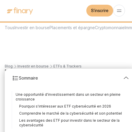
S'inscrire
Tous
Investir en bourse
Placements et épargne
Cryptomonnaie
Imm
Blog
Investir en bourse
ETFs & Trackers
16
min
28/7/2026
Sommaire
Meilleurs ETF
Une opportunité d'investissement dans un secteur en pleine
cybersécurité 2026 :
croissance
Pourquoi s'intéresser aux ETF cybersécurité en 2026
comparatif et frais
Comprendre le marché de la cybersécurité et son potentiel
Rédigé par
Florian Corteel
Édité par
Louis Sellier
Les avantages des ETF pour investir dans le secteur de la
cybersécurité