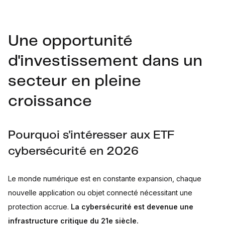
Quelle part de son portefeuille consacrer à la cybersécurité
?
Quel ETF cybersécurité a le plus gros encours ?
Une opportunité
Cybersécurité : un pari de croissance à doser
d'investissement dans un
Sources
secteur en pleine
croissance
Pourquoi s'intéresser aux ETF
cybersécurité en 2026
Le monde numérique est en constante expansion, chaque
nouvelle application ou objet connecté nécessitant une
protection accrue.
La cybersécurité est devenue une
infrastructure critique du 21e siècle.