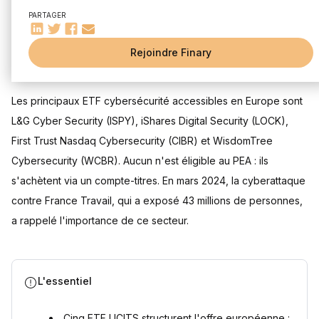
Quels sont les meilleurs ETF cybersécurité disponibles en
PARTAGER
Europe ?
L&G Cyber Security UCITS ETF (ISPY) : le pionnier du
secteur
Rejoindre Finary
Mis à jour le 28 juillet 2026
iShares Digital Security UCITS ETF (LOCK) : frais
compétitifs
First Trust Nasdaq Cybersecurity UCITS ETF (CIBR)
Les principaux ETF cybersécurité accessibles en Europe sont
WisdomTree Cybersecurity UCITS ETF (WCBR) : l'expertise
L&G Cyber Security (ISPY), iShares Digital Security (LOCK),
de Team8
Les nouveaux venus : Invesco Cybersecurity et autres ETF
First Trust Nasdaq Cybersecurity (CIBR) et WisdomTree
spécialisés
Cybersecurity (WCBR). Aucun n'est éligible au PEA : ils
Comment choisir le meilleur ETF cybersécurité pour son
s'achètent via un compte-titres. En mars 2024, la cyberattaque
portefeuille ?
contre France Travail, qui a exposé 43 millions de personnes,
Critères essentiels pour sélectionner un ETF cybersécurité
performant
a rappelé l'importance de ce secteur.
Analyse des frais et de leur impact sur la performance à
long terme
Composition et diversification : quelles entreprises sont
incluses dans chaque ETF
L'essentiel
Ratios de performance à considérer pour les meilleurs ETF
cybersécurité
Cinq ETF UCITS structurent l'offre européenne :