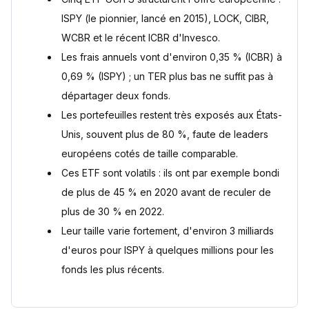
Performance et perspectives des ETF cybersécurité
Comparaison des performances historiques des meilleurs
ISPY (le pionnier, lancé en 2015), LOCK, CIBR,
ETF cybersécurité
WCBR et le récent ICBR d'Invesco.
Répartition géographique et exposition aux différents
marchés
Les frais annuels vont d'environ 0,35 % (ICBR) à
Les sous-secteurs de la cybersécurité représentés dans
0,69 % (ISPY) ; un TER plus bas ne suffit pas à
les ETF
départager deux fonds.
Analyse des tendances futures du secteur de la
cybersécurité
Les portefeuilles restent très exposés aux États-
Comment investir dans les ETF cybersécurité depuis la
Unis, souvent plus de 80 %, faute de leaders
France ?
européens cotés de taille comparable.
Comment acheter des ETF cybersécurité depuis la France
Ces ETF sont volatils : ils ont par exemple bondi
La question de l'éligibilité au PEA des ETF cybersécurité
de plus de 45 % en 2020 avant de reculer de
Alternatives pour les investisseurs cherchant une
exposition PEA-compatible
plus de 30 % en 2022.
Intégrer un ETF cybersécurité dans une stratégie
Leur taille varie fortement, d'environ 3 milliards
d'investissement diversifiée
d'euros pour ISPY à quelques millions pour les
Questions fréquentes
fonds les plus récents.
Peut-on loger un ETF cybersécurité dans un PEA ?
Quel est l'ETF cybersécurité le moins cher ?
Les ETF cybersécurité sont-ils risqués ?