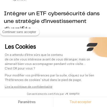
Intégrer un ETF cybersécurité dans
une stratégie d'investissement
diversifiée
Continuer sans accepter
L'intégration d'ETF cybersécurité dans un portefeuille doit
Les Cookies
être adaptée au profil de l'investisseur. Certains investisseurs
On a attendu d'être sûrs que le contenu
envisagent, à titre purement indicatif et hors conseil
de ce site vous intéresse avant de vous déranger, mais on
personnalisé, une allocation comprise entre 5 et 15 % ; chaque
aimerait bien vous accompagner pendant votre visite...
C'est OK pour vous ?
situation doit être évaluée individuellement selon son profil de
risque.
Pour modifier vos préférences par la suite, cliquez sur le lien
'Préférences de cookies' situé dans le pied de page.
Lire la politique de confidentialité
En raison de leur volatilité élevée, ces ETF sont souvent
Consentements certifiés par
utilisés comme compléments à un portefeuille principal plus
stable.
Un rééquilibrage périodique peut être envisagé
Paramètres
Tout accepter