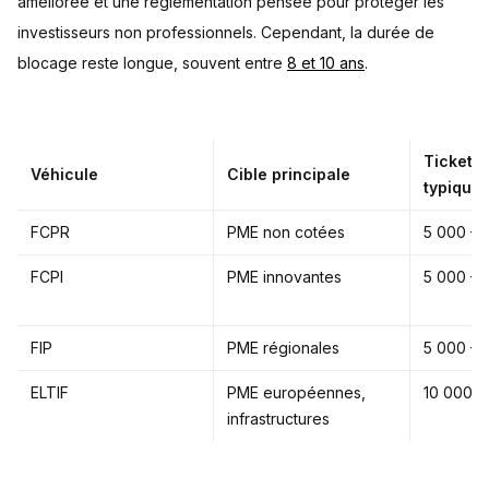
améliorée et une réglementation pensée pour protéger les
investisseurs non professionnels. Cependant, la durée de
blocage reste longue, souvent entre
8 et 10 ans
.
Ticket d
Véhicule
Cible principale
typique
FCPR
PME non cotées
5 000 – 
FCPI
PME innovantes
5 000 – 
FIP
PME régionales
5 000 – 
ELTIF
PME européennes,
10 000 €
infrastructures