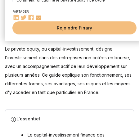
Comment fonctionne le private equity ? Le cycle
d'investissement expliqué
PARTAGER
Les 4 étapes clés : levée de fonds, sélection, gestion et
sortie
Zoom sur la courbe en J : comprendre la création de valeur
Rejoindre Finary
Mis à jour le 22 juillet 2026
Exemple concret d'un investissement en private equity
Les différentes formes de private equity : un panorama
complet
Le private equity, ou capital-investissement, désigne
Capital-risque : investir dans les start-ups innovantes
l'investissement dans des entreprises non cotées en bourse,
Capital-développement : accompagner la croissance des
avec un accompagnement actif de leur développement sur
PME
plusieurs années. Ce guide explique son fonctionnement, ses
Capital-transmission et LBO : optimiser les entreprises
matures
différentes formes, ses avantages, ses risques et les moyens
Autres stratégies comme le capital-retournement
d'y accéder en tant que particulier en France.
Pourquoi investir dans le private equity ? Avantages et
risques
Les atouts : rendement élevé et diversification du
patrimoine
L'essentiel
Les risques : illiquidité et horizon d'investissement long
Focus sur la fiscalité en France : IR-PME et autres
avantages
Le capital-investissement finance des