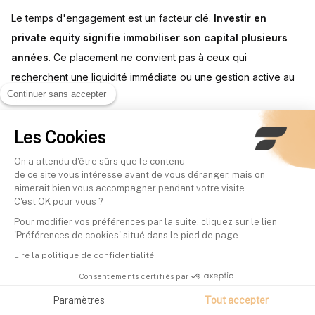
Le temps d'engagement est un facteur clé.
Investir en
private equity signifie immobiliser son capital plusieurs
années
. Ce placement ne convient pas à ceux qui
recherchent une liquidité immédiate ou une gestion active au
Continuer sans accepter
quotidien.
Les Cookies
Les plateformes et club deals : une
accessibilité accrue
On a attendu d'être sûrs que le contenu
de ce site vous intéresse avant de vous déranger, mais on
aimerait bien vous accompagner pendant votre visite...
Le numérique a transformé l'accès au private equity. Les
C'est OK pour vous ?
plateformes d'investissement en ligne et les club deals ont
Pour modifier vos préférences par la suite, cliquez sur le lien
'Préférences de cookies' situé dans le pied de page.
ouvert ce marché à une nouvelle génération d'investisseurs.
Lire la politique de confidentialité
Aujourd'hui, des plateformes spécialisées proposent des
Consentements certifiés par
accès mutualisés à des fonds ou à des opérations directes. Le
Paramètres
Tout accepter