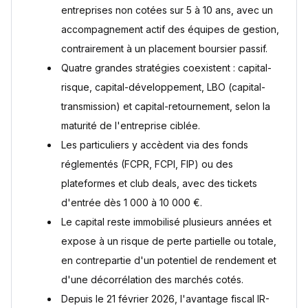
entreprises non cotées sur 5 à 10 ans, avec un
Comment accéder au private equity en tant que particulier en
France ?
accompagnement actif des équipes de gestion,
Les véhicules d'investissement : FCPR, FCPI et ELTIF
contrairement à un placement boursier passif.
Les plateformes et club deals : une accessibilité accrue
Quatre grandes stratégies coexistent : capital-
Le Private Equity et Finary One
risque, capital-développement, LBO (capital-
Le private equity, un levier d'investissement à maîtriser
transmission) et capital-retournement, selon la
Questions fréquentes
maturité de l'entreprise ciblée.
Quel est le ticket d'entrée minimum pour investir en private
Les particuliers y accèdent via des fonds
equity ?
réglementés (FCPR, FCPI, FIP) ou des
Combien de temps faut-il immobiliser son capital en
private equity ?
plateformes et club deals, avec des tickets
Le private equity est-il accessible aux non-professionnels
d'entrée dès 1 000 à 10 000 €.
?
Quelle est la différence entre capital-risque et LBO ?
Le capital reste immobilisé plusieurs années et
Quels sont les principaux risques du private equity ?
expose à un risque de perte partielle ou totale,
Le private equity bénéficie-t-il toujours d'un avantage
en contrepartie d'un potentiel de rendement et
fiscal en 2026 ?
d'une décorrélation des marchés cotés.
Sources
Depuis le 21 février 2026, l'avantage fiscal IR-