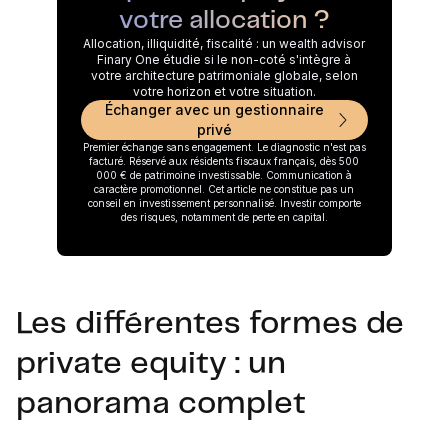
votre allocation ?
Allocation, illiquidité, fiscalité : un wealth advisor
Finary One étudie si le non-coté s'intègre à
votre architecture patrimoniale globale, selon
votre horizon et votre situation.
Échanger avec un gestionnaire
privé
Premier échange sans engagement. Le diagnostic n'est pas
facturé. Réservé aux résidents fiscaux français, dès 500
000 € de patrimoine investissable. Communication à
caractère promotionnel. Cet article ne constitue pas un
conseil en investissement personnalisé. Investir comporte
des risques, notamment de perte en capital.
Les différentes formes de
private equity : un
panorama complet