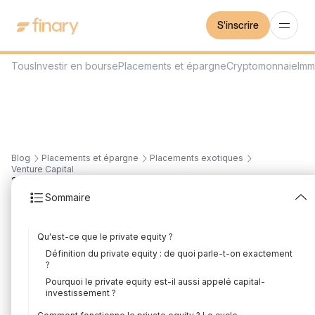
S'inscrire
Tous
Investir en bourse
Placements et épargne
Cryptomonnaie
Imm
Blog
Placements et épargne
Placements exotiques
Venture Capital
21
min
22/7/2026
Sommaire
Le private equity c'est
Qu'est-ce que le private equity ?
quoi ? Guide complet
Définition du private equity : de quoi parle-t-on exactement
?
pour débutants
Pourquoi le private equity est-il aussi appelé capital-
investissement ?
Rédigé par
Florian Corteel
Édité par
Louis Sellier