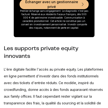
Échanger avec un gestionnaire
privé
Premier échange sans engagement. Le diagnostic n'est pas
facturé. Réservé aux résidents fiscaux français, dès 500
000 € de patrimoine investissable. Communication à
caractère promotionnel. Cet article ne constitue pas un
conseil en investissement personnalisé. Investir comporte
des risques, notamment de perte en capital.
Les supports private equity
innovants
L'ère digitale facilite l'accès au private equity. Les plateformes
en ligne permettent d'investir dans des fonds institutionnels
avec des tickets d'entrée réduits. Ce modèle, inspiré du
crowdfunding, donne accès à des fonds auparavant réservés
aux family offices. Il faut cependant rester vigilant sur la
transparence des frais, la qualité du sourcing et la solidité de