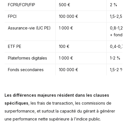
FCPR/FCPI/FIP
500 €
2 %
FPCI
100 000 €
1,5-2,5 
Assurance-vie (UC PE)
1 000 €
0,8-1,2 
+ fonds
ETF PE
100 €
0,4-0,7
Plateformes digitales
1 000 €
1-2 %
Fonds secondaires
100 000 €
1,5-2 %
Les différences majeures résident dans les clauses
spécifiques
, les frais de transaction, les commissions de
surperformance, et surtout la capacité du gérant à générer
une performance nette supérieure à l'indice public.