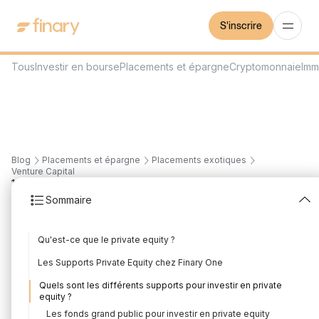
S'inscrire
Tous
Investir en bourse
Placements et épargne
Cryptomonnaie
Imm
Blog
Placements et épargne
Placements exotiques
Venture Capital
18
min
7/8/2026
Sommaire
Supports private equity
Qu'est-ce que le private equity ?
: Le guide complet pour
Les Supports Private Equity chez Finary One
investir
Quels sont les différents supports pour investir en private
equity ?
Rédigé par
Florian Corteel
Édité par
Louis Sellier
Les fonds grand public pour investir en private equity