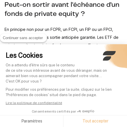
Peut-on sortir avant l'échéance d'un
fonds de private equity ?
En principe non pour un FCPR, un FCPI, un FIP ou un FPCI,
bloqués 5 à 12 ans sans sortie anticipée garantie. Les ETF de
Continuer sans accepter
private equity et certains fonds evergreen offrent en
revanche une liquidité quotidienne à trimestrielle, et certaines
Les Cookies
plateformes de crowdequity proposent un marché
On a attendu d'être sûrs que le contenu
secondaire, mais la revente de parts y reste rare.
de ce site vous intéresse avant de vous déranger, mais on
aimerait bien vous accompagner pendant votre visite...
C'est OK pour vous ?
Le private equity est-il accessible
Pour modifier vos préférences par la suite, cliquez sur le lien
via un PER ?
'Préférences de cookies' situé dans le pied de page.
Lire la politique de confidentialité
Oui. Le Plan d'Épargne Retraite peut intégrer des unités de
Consentements certifiés par
compte de private equity. Les versements ouvrent droit à une
Paramètres
Tout accepter
déduction du revenu imposable, mais les fonds restent