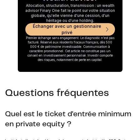
Allocation, structuration, transmission : un wealth
advisor Finary One fait le point sur votre situation
globale, qu'elle vienne d'une cession, d'un
héritage ou d'une holding.
Échanger avec un gestionnaire
privé
Premier échange sans engagement. Le diagnostic n'est pas
facturé. Réservé aux résidents fiscaux français, dès 500
000 € de patrimoine investissable. Communication à
caractère promotionnel. Cet article ne constitue pas un
conseil en investissement personnalisé. Investir comporte
des risques, notamment de perte en capital.
Questions fréquentes
Quel est le ticket d'entrée minimum
en private equity ?