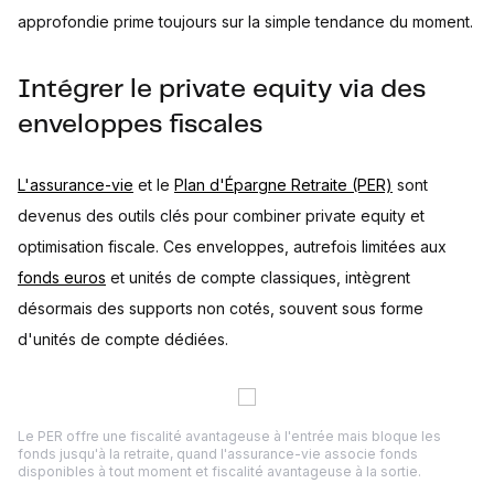
approfondie prime toujours sur la simple tendance du moment.
Intégrer le private equity via des
enveloppes fiscales
L'assurance-vie
et le
Plan d'Épargne Retraite (PER)
sont
devenus des outils clés pour combiner private equity et
optimisation fiscale. Ces enveloppes, autrefois limitées aux
fonds euros
et unités de compte classiques, intègrent
désormais des supports non cotés, souvent sous forme
d'unités de compte dédiées.
Le PER offre une fiscalité avantageuse à l'entrée mais bloque les
fonds jusqu'à la retraite, quand l'assurance-vie associe fonds
disponibles à tout moment et fiscalité avantageuse à la sortie.