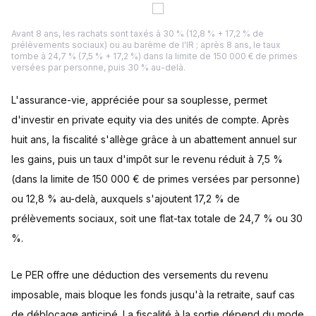
Avant 8 ans, les rachats sont taxés à 30 % (12,8 % + 17,2 % de
prélèvements sociaux) ou au barème de l'IR ; après 8 ans, le taux
tombe à 24,7 % (7,5 % + 17,2 %) dans la limite de 150 000 € de primes
versées par personne, puis 30 % au-delà.
L'assurance-vie, appréciée pour sa souplesse, permet
d'investir en private equity via des unités de compte. Après
huit ans, la fiscalité s'allège grâce à un abattement annuel sur
les gains, puis un taux d'impôt sur le revenu réduit à 7,5 %
(dans la limite de 150 000 € de primes versées par personne)
ou 12,8 % au-delà, auxquels s'ajoutent 17,2 % de
prélèvements sociaux, soit une flat-tax totale de 24,7 % ou 30
%.
Le PER offre une déduction des versements du revenu
imposable, mais bloque les fonds jusqu'à la retraite, sauf cas
de déblocage anticipé. La fiscalité à la sortie dépend du mode