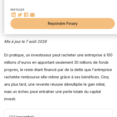
Comment se structure une opération de LBO en private
equity ?
PARTAGER
L'effet de levier financier en LBO : comment ça marche ?
Les acteurs impliqués dans un LBO : fonds de private
Rejoindre Finary
equity, banques, conseils et dirigeants
Caractéristiques des entreprises cibles idéales pour un
LBO réussi
Mis à jour le 7 août 2026
Opportunités, risques et conseils pratiques pour 2026
Pourquoi investir en LBO : les avantages pour les
investisseurs
En pratique, un investisseur peut racheter une entreprise à 100
Les risques du LBO : surendettement, performance de la
millions d'euros en apportant seulement 30 millions de fonds
cible et liquidité limitée
propres, le reste étant financé par de la dette que l'entreprise
Comment investir en LBO en tant que particulier : options,
tickets d'entrée et frais
rachetée rembourse elle-même grâce à ses bénéfices. Cinq
Fiscalité du LBO : points clés pour investisseurs particuliers
ans plus tard, une revente réussie démultiplie le gain initial,
et repreneurs
mais un échec peut entraîner une perte totale du capital
Le marché du LBO private equity en 2026 : tendances, défis
et perspectives
investi.
Impact de la hausse des taux d'intérêt et de l'inflation sur la
rentabilité et les valorisations des LBO
L'intégration des critères ESG : une dimension croissante
L'essentiel