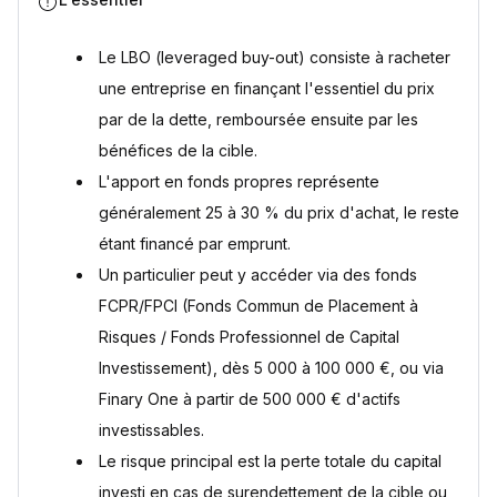
dans les deals de LBO private equity
Le rôle des outils digitaux et de la data analytics dans
l'optimisation des LBO
Le LBO (leveraged buy-out) consiste à racheter
une entreprise en finançant l'essentiel du prix
L'avenir du LBO private equity : une classe d'actifs en pleine
mutation
par de la dette, remboursée ensuite par les
Questions fréquentes
bénéfices de la cible.
Qu'est-ce qu'un LBO ?
L'apport en fonds propres représente
Quelle est la différence entre LBO et private equity ?
généralement 25 à 30 % du prix d'achat, le reste
Quel est le risque principal d'un LBO ?
étant financé par emprunt.
Comment investir en LBO en tant que particulier ?
Un particulier peut y accéder via des fonds
Un LBO est-il liquide ?
FCPR/FPCI (Fonds Commun de Placement à
Sources
Risques / Fonds Professionnel de Capital
Investissement), dès 5 000 à 100 000 €, ou via
Finary One à partir de 500 000 € d'actifs
investissables.
Le risque principal est la perte totale du capital
investi en cas de surendettement de la cible ou