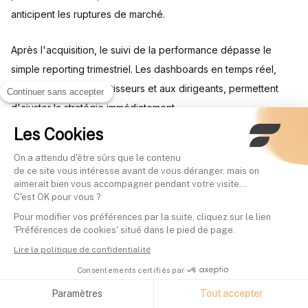
anticipent les ruptures de marché.
Après l'acquisition, le suivi de la performance dépasse le
simple reporting trimestriel. Les dashboards en temps réel,
accessibles aux investisseurs et aux dirigeants, permettent
Continuer sans accepter
d'ajuster la stratégie immédiatement.
Les Cookies
Ils signalent rapidement :
On a attendu d'être sûrs que le contenu
de ce site vous intéresse avant de vous déranger, mais on
un écart de marge,
aimerait bien vous accompagner pendant votre visite...
C'est OK pour vous ?
une dérive du besoin en fonds de roulement,
Pour modifier vos préférences par la suite, cliquez sur le lien
une anomalie dans le taux de churn client.
'Préférences de cookies' situé dans le pied de page.
Lire la politique de confidentialité
Les plans d'action se déclenchent sans délai.
Consentements certifiés par
En 2026, l'IA générative commence à intervenir dans la
Paramètres
Tout accepter