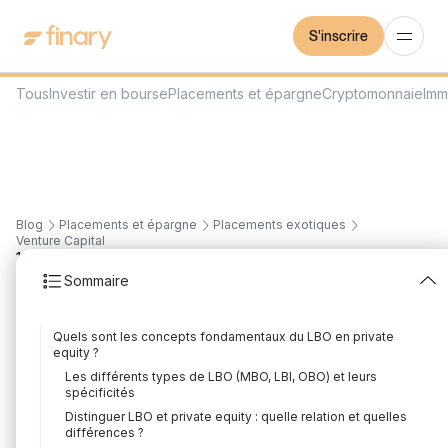
S'inscrire
Tous
Investir en bourse
Placements et épargne
Cryptomonnaie
Imm
Blog
Placements et épargne
Placements exotiques
Venture Capital
19
min
7/8/2026
Sommaire
LBO en private equity :
Quels sont les concepts fondamentaux du LBO en private
comment ça marche ?
equity ?
Les différents types de LBO (MBO, LBI, OBO) et leurs
Rédigé par
Florian Corteel
Édité par
Louis Sellier
spécificités
Distinguer LBO et private equity : quelle relation et quelles
différences ?