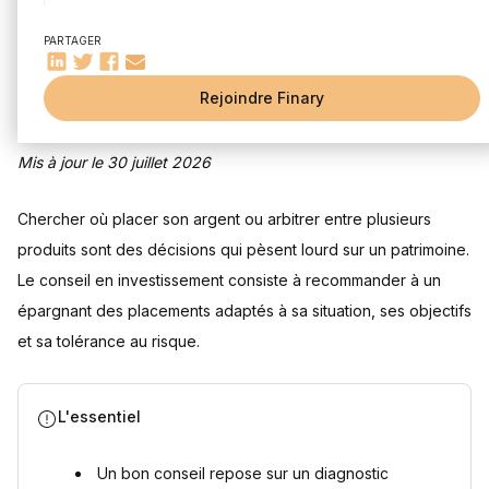
Le choix de l'enveloppe fiscale
Rédigé par
Mounir Laggoune
Édité par
Mounir Laggoune
PARTAGER
Le suivi dans le temps
Les différents acteurs du conseil en investissement
Rejoindre Finary
Les banques de réseau
Les banques privées
Les conseillers en investissements financiers (CIF)
Mis à jour le 30 juillet 2026
Les robo-advisors
Les plateformes de gestion de patrimoine nouvelle
Chercher où placer son argent ou arbitrer entre plusieurs
génération
produits sont des décisions qui pèsent lourd sur un patrimoine.
Comment choisir son conseil en investissement ?
Le conseil en investissement consiste à recommander à un
Le rôle de la technologie dans le conseil moderne
épargnant des placements adaptés à sa situation, ses objectifs
Questions fréquentes
et sa tolérance au risque.
Qu'est-ce que le conseil en investissement exactement ?
Quelle différence entre conseil en investissement et
gestion sous mandat ?
L'essentiel
Comment vérifier qu'un conseiller est bien habilité ?
Combien de temps dure la relation avec un conseil en
investissement ?
Un bon conseil repose sur un diagnostic