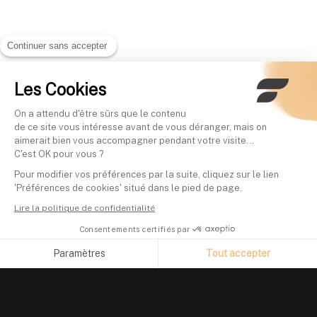
Continuer sans accepter
Les Cookies
On a attendu d'être sûrs que le contenu
de ce site vous intéresse avant de vous déranger, mais on
aimerait bien vous accompagner pendant votre visite...
C'est OK pour vous ?
Pour modifier vos préférences par la suite, cliquez sur le lien
'Préférences de cookies' situé dans le pied de page.
Lire la politique de confidentialité
Consentements certifiés par
Paramètres
Tout accepter
Axeptio consent
Plateforme de Gestion du Consentement : Personnalisez vos O
Notre plateforme vous permet d'adapter et de gérer vos paramètr