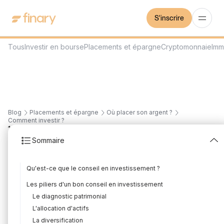
S'inscrire
Tous
Investir en bourse
Placements et épargne
Cryptomonnaie
Imm
Blog
Placements et épargne
Où placer son argent ?
Comment investir ?
10
min
30/7/2026
Sommaire
Conseil en
Qu'est-ce que le conseil en investissement ?
investissement :
Les piliers d'un bon conseil en investissement
définition, acteurs et
Le diagnostic patrimonial
L'allocation d'actifs
comment bien le choisir
La diversification