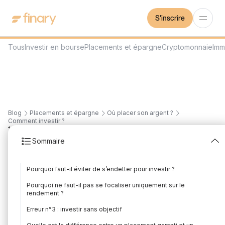
S'inscrire
Tous
Investir en bourse
Placements et épargne
Cryptomonnaie
Imm
Blog
Placements et épargne
Où placer son argent ?
Comment investir ?
12
min
30/7/2026
Sommaire
Investir son argent : les
Pourquoi faut-il éviter de s’endetter pour investir ?
6 erreurs à éviter
Pourquoi ne faut-il pas se focaliser uniquement sur le
Rédigé par
Mounir Laggoune
Édité par
Mounir Laggoune
rendement ?
Erreur n°3 : investir sans objectif