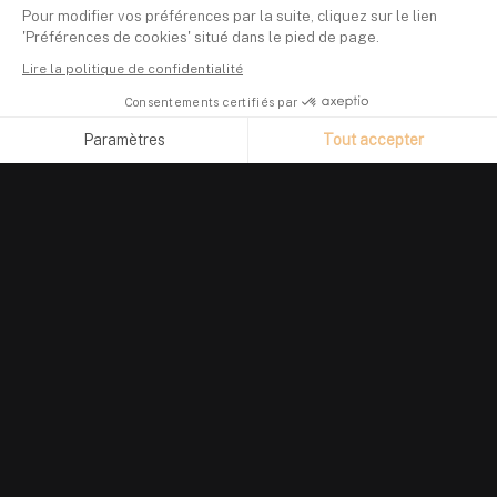
Pour modifier vos préférences par la suite, cliquez sur le lien
'Préférences de cookies' situé dans le pied de page.
Lire la politique de confidentialité
Consentements certifiés par
Paramètres
Tout accepter
Axeptio consent
Plateforme de Gestion du Consentement : Personnalisez vos O
Notre plateforme vous permet d'adapter et de gérer vos paramètr
PRODUIT
Suivi de portefeuille
Investir en crypto