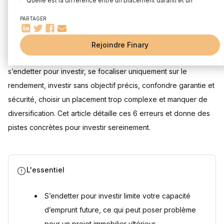
Quelle est la différence entre un placement garanti et un
placement sécurisé ?
PARTAGER
Erreur n°5 : choisir un investissement trop complexe ou
Mis à jour le 30 juillet 2026
instable
Rejoindre Finary
Pourquoi éviter de mettre tous ses placements sur un seul
support ?
Les erreurs les plus fréquentes en investissement sont :
s’endetter pour investir, se focaliser uniquement sur le
Questions fréquentes
Comment investir son argent ?
rendement, investir sans objectif précis, confondre garantie et
Quelles sont les principales erreurs à éviter pour investir
sécurité, choisir un placement trop complexe et manquer de
son argent ?
diversification. Cet article détaille ces 6 erreurs et donne des
Où placer son argent aujourd'hui ?
pistes concrètes pour investir sereinement.
Faut-il éviter tous les placements risqués pour bien investir
son argent ?
Combien de temps faut-il garder un placement pour limiter
les erreurs d'investissement ?
L'essentiel
Sources
S’endetter pour investir limite votre capacité
d’emprunt future, ce qui peut poser problème
pour un projet immobilier ultérieur.