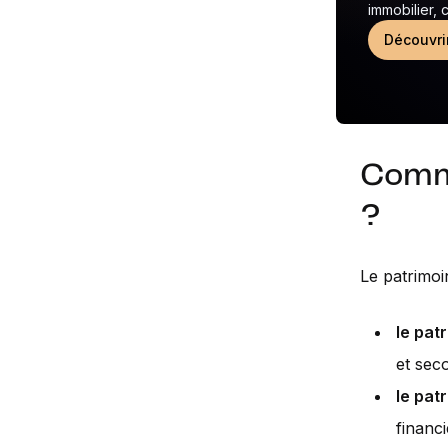
immobilier,
Découvri
Comm
?
Le patrimoi
le pat
et seco
le pat
financ