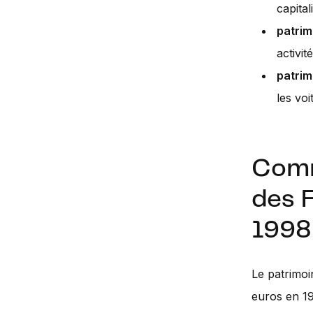
capita
patrim
activit
patrim
les voi
Comm
des F
1998
Le patrimoi
euros en 19