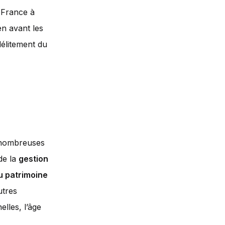
n France à
en avant les
élitement du
 nombreuses
de la
gestion
u patrimoine
utres
lles, l’âge