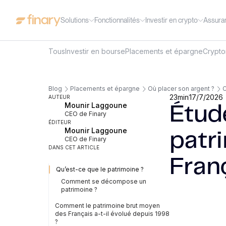
Solutions
Fonctionnalités
Investir en crypto
Assura
Tous
Investir en bourse
Placements et épargne
Crypt
Blog
Placements et épargne
Où placer son argent ?
C
23
min
17/7/2026
AUTEUR
Mounir Laggoune
Étude
CEO de Finary
ÉDITEUR
Mounir Laggoune
patr
CEO de Finary
DANS CET ARTICLE
Fran
Qu’est-ce que le patrimoine ?
Comment se décompose un
patrimoine ?
Comment le patrimoine brut moyen
des Français a-t-il évolué depuis 1998
?