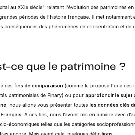
apital au XXIe siècle" relatant l'évolution des patrimoines e
 grandes périodes de l'histoire française. Il met notamment 
les conséquences des phénomènes de concentration et de d
t-ce que le patrimoine ?
 à des
fins de comparaison
(comme le propose l'une des
ités patrimoniales de Finary) ou pour
approfondir le sujet
ine
, nous allons vous présenter toutes
les données clés d
 Français
. À ces fins, nous l’avons mis en lumière avec d’a
io-économiques telles que les catégories socioprofessionne
utres encore. Mais avant cela, quelques définitions.