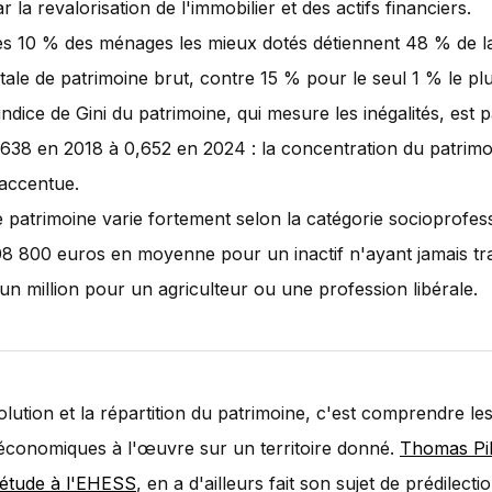
r la revalorisation de l'immobilier et des actifs financiers.
es 10 % des ménages les mieux dotés détiennent 48 % de 
tale de patrimoine brut, contre 15 % pour le seul 1 % le plu
indice de Gini du patrimoine, qui mesure les inégalités, est 
,638 en 2018 à 0,652 en 2024 : la concentration du patrimo
'accentue.
e patrimoine varie fortement selon la catégorie socioprofess
08 800 euros en moyenne pour un inactif n'ayant jamais tra
un million pour un agriculteur ou une profession libérale.
volution et la répartition du patrimoine, c'est comprendre l
 économiques à l'œuvre sur un territoire donné.
Thomas Pik
'étude à l'EHESS
, en a d'ailleurs fait son sujet de prédilect