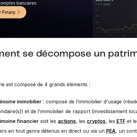
 comptes bancaires.
r Finary
ent se décompose un patrim
ne est composé de 4 grands éléments :
rimoine immobilier
: composé de l'immobilier d'usage (résid
ndaire(s)) et de l'immobilier de rapport (investissement loca
rimoine financier
soit les
actions
, les
cryptos
, les
ETF
et le
iers en tout genre détenus en direct ou via un
PEA
, un cont