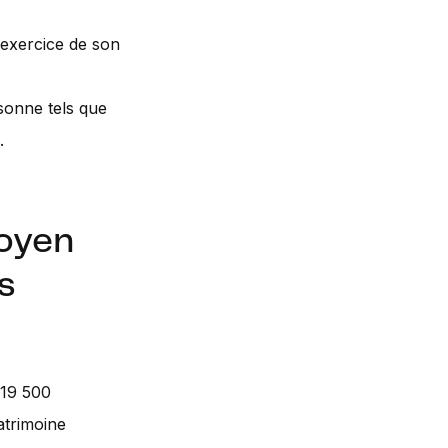
exercice de son
sonne tels que
.
oyen
s
119 500
atrimoine