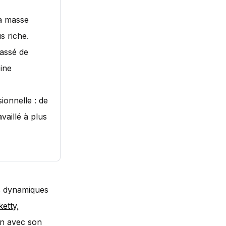
la masse
s riche.
passé de
ine
ionnelle : de
vaillé à plus
es dynamiques
etty,
ion avec son