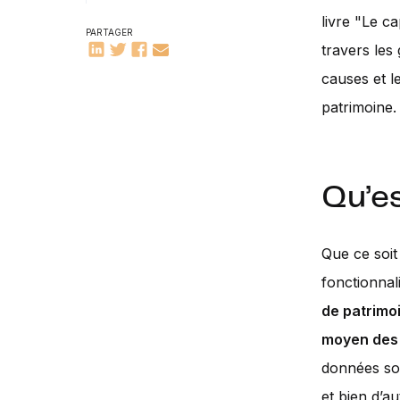
livre "Le c
PARTAGER
travers les
causes et 
patrimoine.
Qu’es
Que ce soit
fonctionnal
de patrimo
moyen des
données soc
et bien d’a