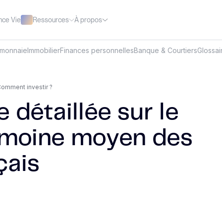
Ressources
À propos
nce Vie
omonnaie
Immobilier
Finances personnelles
Banque & Courtiers
Glossai
omment investir ?
 détaillée sur le
imoine moyen des
çais