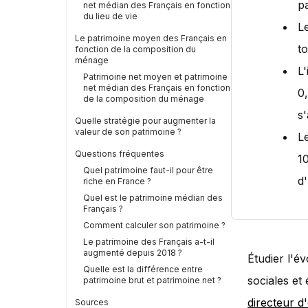
pa
net médian des Français en fonction
du lieu de vie
L
Le patrimoine moyen des Français en
to
fonction de la composition du
ménage
L'
Patrimoine net moyen et patrimoine
net médian des Français en fonction
0
de la composition du ménage
s
Quelle stratégie pour augmenter la
valeur de son patrimoine ?
L
Questions fréquentes
1
Quel patrimoine faut-il pour être
d'
riche en France ?
Quel est le patrimoine médian des
Français ?
Comment calculer son patrimoine ?
Le patrimoine des Français a-t-il
augmenté depuis 2018 ?
Étudier l'é
Quelle est la différence entre
sociales et
patrimoine brut et patrimoine net ?
directeur d
Sources