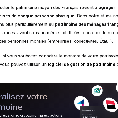
tudier le patrimoine moyen des Français revient à
agréger 
oines de chaque personne physique
. Dans notre étude n
ns plus particulièrement au
patrimoine des ménages fran
rsonnes vivant sous un même toit. Il n’est donc pas tenu c
es personnes morales (entreprises, collectivités, État...).
 si vous souhaitez connaitre le montant de votre patrimoi
vous pouvez utiliser un
logiciel de gestion de patrimoine
alisez votre
imoine
s d'épargne, cryptomonnaies, actions,