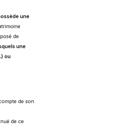
 possède une
atrimoine
mposé de
esquels une
.) ou
 compte de son
nué de ce