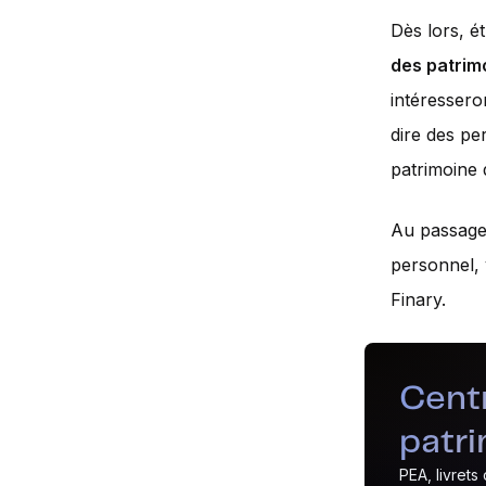
Dès lors, é
des patrim
intéressero
dire des pe
patrimoine d
Au passage,
personnel, 
Finary.
Centr
patr
PEA, livret