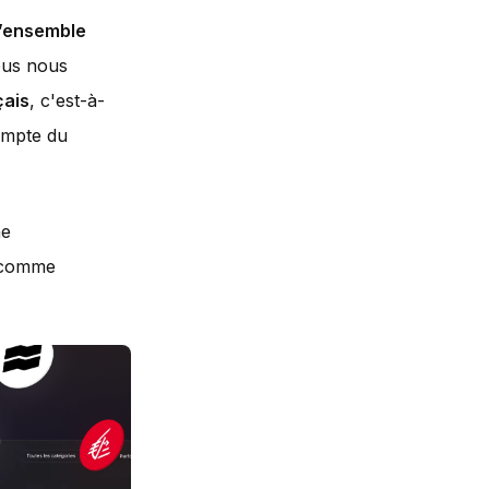
l’ensemble
ous nous
çais
, c'est-à-
ompte du
ne
comme