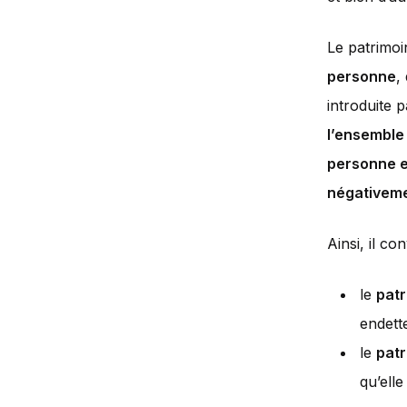
Le patrimo
personne
,
introduite 
l’ensemble
personne e
négativeme
Ainsi, il co
le
patr
endette
le
patr
qu’elle