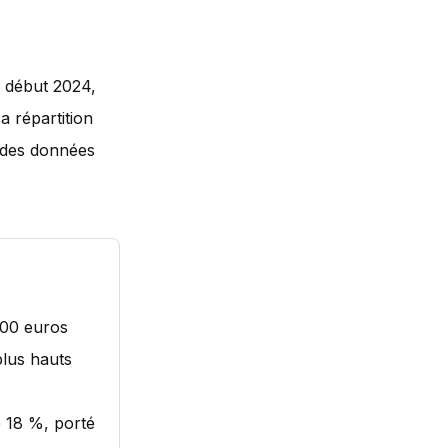
 début 2024,
a répartition
r des données
100 euros
plus hauts
e 18 %, porté