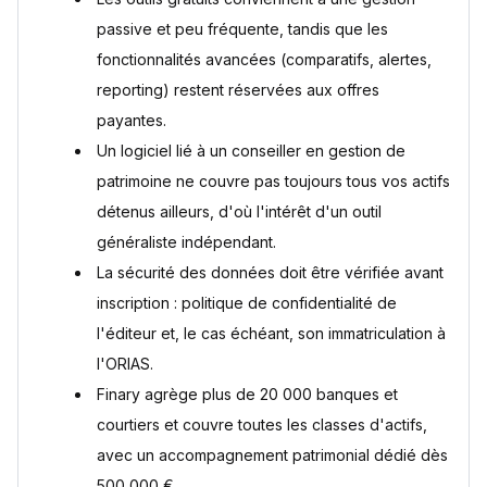
Un logiciel de gestion de patrimoine est-il sécurisé pour
mes données bancaires ?
passive et peu fréquente, tandis que les
Faut-il un logiciel de gestion de patrimoine si j'ai déjà un
fonctionnalités avancées (comparatifs, alertes,
conseiller en gestion de patrimoine ?
Quelles classes d'actifs un logiciel de gestion de
reporting) restent réservées aux offres
patrimoine généraliste peut-il suivre ?
payantes.
Sources
Un logiciel lié à un conseiller en gestion de
patrimoine ne couvre pas toujours tous vos actifs
détenus ailleurs, d'où l'intérêt d'un outil
généraliste indépendant.
La sécurité des données doit être vérifiée avant
inscription : politique de confidentialité de
l'éditeur et, le cas échéant, son immatriculation à
l'ORIAS.
Finary agrège plus de 20 000 banques et
courtiers et couvre toutes les classes d'actifs,
avec un accompagnement patrimonial dédié dès
500 000 €.