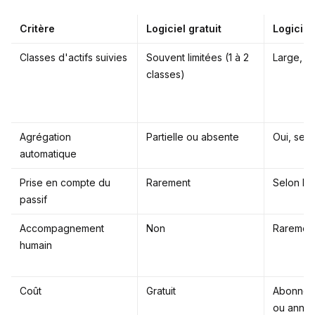
Critère
Logiciel gratuit
Logiciel
Classes d'actifs suivies
Souvent limitées (1 à 2
Large, se
classes)
Agrégation
Partielle ou absente
Oui, selo
automatique
Prise en compte du
Rarement
Selon l'o
passif
Accompagnement
Non
Raremen
humain
Coût
Gratuit
Abonnem
ou annue