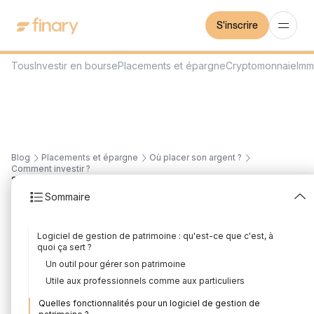
S'inscrire
Tous
Investir en bourse
Placements et épargne
Cryptomonnaie
Imm
Blog
Placements et épargne
Où placer son argent ?
Comment investir ?
20
min
22/7/2026
Sommaire
Logiciel gestion de
Logiciel de gestion de patrimoine : qu'est-ce que c'est, à
patrimoine, lequel
quoi ça sert ?
Un outil pour gérer son patrimoine
choisir ?
Utile aux professionnels comme aux particuliers
Rédigé par
Mounir Laggoune
Édité par
Louis Sellier
Quelles fonctionnalités pour un logiciel de gestion de