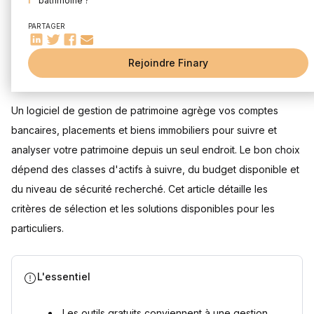
patrimoine ?
Les services de la gestion de patrimoine intégrés dans un
PARTAGER
logiciel
L'analyse de l'évolution de votre patrimoine
Rejoindre Finary
Comment choisir son logiciel de gestion de patrimoine ?
Mis à jour le 22 juillet 2026
La sélection de vos classes d'actifs
Le budget et le temps que vous souhaitez y consacrer
Un logiciel de gestion de patrimoine agrège vos comptes
La sécurité des données
bancaires, placements et biens immobiliers pour suivre et
Finary, l'outil des investisseurs modernes
analyser votre patrimoine depuis un seul endroit. Le bon choix
Le suivi de toutes les classes d'actifs
dépend des classes d'actifs à suivre, du budget disponible et
La gestion des données en temps réel
du niveau de sécurité recherché. Cet article détaille les
La force d'une communauté d'investisseurs
critères de sélection et les solutions disponibles pour les
Finary One : au-delà du logiciel, un gestionnaire privé dédié
particuliers.
Le logiciel de gestion de patrimoine Finary
Questions fréquentes
Un logiciel de gestion de patrimoine est-il gratuit ?
L'essentiel
Quelle est la différence entre un logiciel de gestion de
patrimoine et un tableau Excel ?
Les outils gratuits conviennent à une gestion