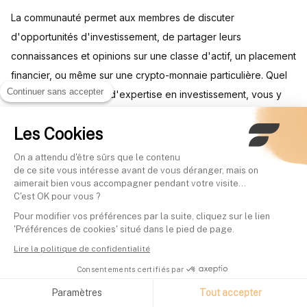
La communauté permet aux membres de discuter
d'opportunités d'investissement, de partager leurs
connaissances et opinions sur une classe d'actif, un placement
financier, ou même sur une crypto-monnaie particulière. Quel
Continuer sans accepter
que soit votre niveau d'expertise en investissement, vous y
trouverez des sujets intéressants.
Les Cookies
Finary One : au-delà du logiciel, un
On a attendu d'être sûrs que le contenu
de ce site vous intéresse avant de vous déranger, mais on
gestionnaire privé dédié
aimerait bien vous accompagner pendant votre visite...
C'est OK pour vous ?
Pour les patrimoines à partir de 500 000 € d'actifs
Pour modifier vos préférences par la suite, cliquez sur le lien
'Préférences de cookies' situé dans le pied de page.
investissables, Finary propose Finary One. L'offre combine le
Lire la politique de confidentialité
logiciel de gestion de patrimoine et un gestionnaire privé
Consentements certifiés par
dédié pour un accompagnement personnalisé sur la stratégie
patrimoniale, l'optimisation fiscale, l'accès à des produits
Paramètres
Tout accepter