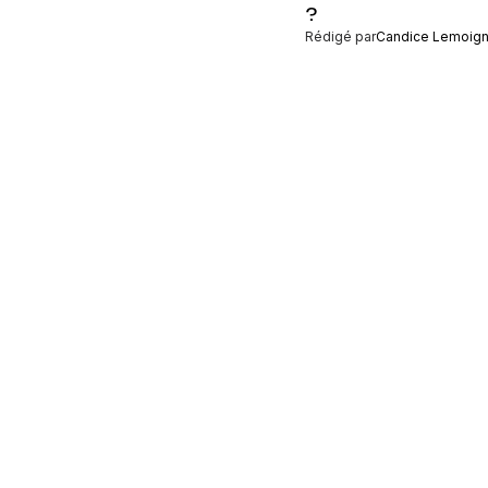
?
Rédigé par
Candice Lemoig