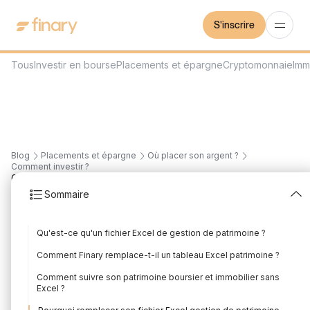
S'inscrire
Tous
Investir en bourse
Placements et épargne
Cryptomonnaie
Imm
Blog
Placements et épargne
Où placer son argent ?
Comment investir ?
6
min
30/7/2026
Sommaire
Excel Patrimoine et
Qu'est-ce qu'un fichier Excel de gestion de patrimoine ?
Fichier Excel Gestion
Comment Finary remplace-t-il un tableau Excel patrimoine ?
Patrimoine
Comment suivre son patrimoine boursier et immobilier sans
Excel ?
Rédigé par
Mounir Laggoune
Édité par
Louis Sellier