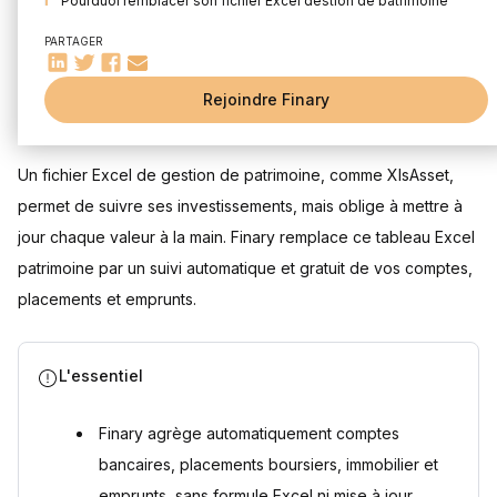
Pourquoi remplacer son fichier Excel gestion de patrimoine
par Finary ?
PARTAGER
Rejoignez une communauté d’investisseurs passionnés
Questions fréquentes
Rejoindre Finary
Mis à jour le 30 juillet 2026
Un fichier Excel de gestion de patrimoine est-il gratuit ?
Peut-on suivre un portefeuille en bourse (CAC 40, Nasdaq)
sans Excel ?
Un fichier Excel de gestion de patrimoine, comme XlsAsset,
Comment faire un bilan patrimonial complet sans tableur ?
permet de suivre ses investissements, mais oblige à mettre à
Un tableau Excel investissement est-il fiable pour suivre
son patrimoine ?
jour chaque valeur à la main. Finary remplace ce tableau Excel
patrimoine par un suivi automatique et gratuit de vos comptes,
Sources
placements et emprunts.
L'essentiel
Finary agrège automatiquement comptes
bancaires, placements boursiers, immobilier et
emprunts, sans formule Excel ni mise à jour