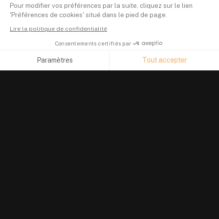
Pour modifier vos préférences par la suite, cliquez sur le lien
'Préférences de cookies' situé dans le pied de page.
Lire la politique de confidentialité
Consentements certifiés par
Paramètres
Tout accepter
Axeptio consent
Plateforme de Gestion du Consentement : Personnalisez vos O
Notre plateforme vous permet d'adapter et de gérer vos paramètr
PRODUIT
Suivi de portefeuille
Investir en crypto
Finary Plus