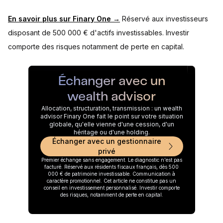
En savoir plus sur Finary One →
Réservé aux investisseurs
disposant de 500 000 € d'actifs investissables. Investir
comporte des risques notamment de perte en capital.
Échanger avec un
wealth advisor
Allocation, structuration, transmission : un wealth
advisor Finary One fait le point sur votre situation
globale, qu'elle vienne d'une cession, d'un
héritage ou d'une holding.
Échanger avec un gestionnaire
privé
Premier échange sans engagement. Le diagnostic n'est pas
facturé. Réservé aux résidents fiscaux français, dès 500
000 € de patrimoine investissable. Communication à
caractère promotionnel. Cet article ne constitue pas un
conseil en investissement personnalisé. Investir comporte
des risques, notamment de perte en capital.