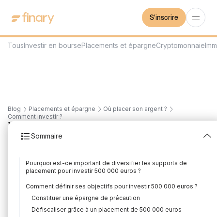
S'inscrire
Tous
Investir en bourse
Placements et épargne
Cryptomonnaie
Imm
Blog
Placements et épargne
Où placer son argent ?
Comment investir ?
16
min
28/7/2026
Sommaire
Comment investir 500
Pourquoi est-ce important de diversifier les supports de
000 euros en 2026 ?
placement pour investir 500 000 euros ?
Rédigé par
Mounir Laggoune
Édité par
Mounir Laggoune
Comment définir ses objectifs pour investir 500 000 euros ?
Constituer une épargne de précaution
Défiscaliser grâce à un placement de 500 000 euros