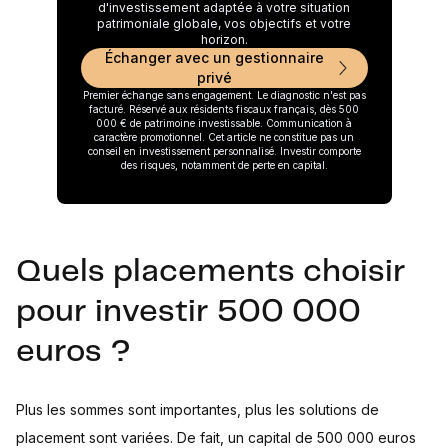
d'investissement adaptée à votre situation
patrimoniale globale, vos objectifs et votre
horizon.
Échanger avec un gestionnaire
privé
Premier échange sans engagement. Le diagnostic n'est pas
facturé. Réservé aux résidents fiscaux français, dès 500
000 € de patrimoine investissable. Communication à
caractère promotionnel. Cet article ne constitue pas un
conseil en investissement personnalisé. Investir comporte
des risques, notamment de perte en capital.
Quels placements choisir
pour investir 500 000
euros ?
Plus les sommes sont importantes, plus les solutions de
placement sont variées. De fait, un capital de 500 000 euros