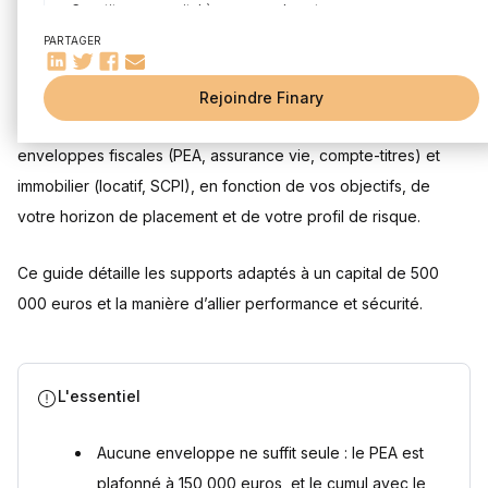
Constituer un capital à moyen ou long terme
PARTAGER
Quels placements choisir pour investir 500 000 euros ?
Mis à jour le 28 juillet 2026
Les enveloppes fiscales pour placer 500 000 euros
Rejoindre Finary
Investir 500 000 € chez Finary One
Pour investir 500 000 euros, diversifiez la somme entre
Questions fréquentes
enveloppes fiscales (PEA, assurance vie, compte-titres) et
Combien peut rapporter un placement de 500 000 euros ?
immobilier (locatif, SCPI), en fonction de vos objectifs, de
Comment placer 500 000 euros en bourse ?
votre horizon de placement et de votre profil de risque.
Comment placer 500 000 euros à court terme ?
Combien rapporte 500 000 euros placés par mois ?
Ce guide détaille les supports adaptés à un capital de 500
Sources
000 euros et la manière d’allier performance et sécurité.
L'essentiel
Aucune enveloppe ne suffit seule : le PEA est
plafonné à 150 000 euros, et le cumul avec le