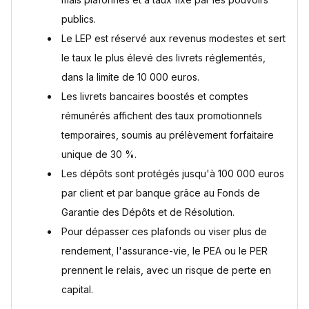
Les intérêts des livrets bancaires sont-ils imposables ?
Que se passe-t-il quand un livret réglementé atteint son
publics.
plafond ?
Le LEP est réservé aux revenus modestes et sert
Les livrets d'épargne sont-ils garantis en cas de faillite de
la banque ?
le taux le plus élevé des livrets réglementés,
dans la limite de 10 000 euros.
Sources
Les livrets bancaires boostés et comptes
rémunérés affichent des taux promotionnels
temporaires, soumis au prélèvement forfaitaire
unique de 30 %.
Les dépôts sont protégés jusqu'à 100 000 euros
par client et par banque grâce au Fonds de
Garantie des Dépôts et de Résolution.
Pour dépasser ces plafonds ou viser plus de
rendement, l'assurance-vie, le PEA ou le PER
prennent le relais, avec un risque de perte en
capital.