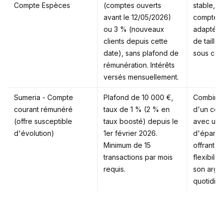
Compte Espèces
(comptes ouverts
stable, 
avant le 12/05/2026)
compte d
ou 3 % (nouveaux
adapté à
clients depuis cette
de taill
date), sans plafond de
sous cond
rémunération. Intérêts
versés mensuellement.
Sumeria - Compte
Plafond de 10 000 €,
Combine 
courant rémunéré
taux de 1 % (2 % en
d'un com
(offre susceptible
taux boosté) depuis le
avec un 
d'évolution)
1er février 2026.
d'épargn
Minimum de 15
offrant 
transactions par mois
flexibili
requis.
son arge
quotidien