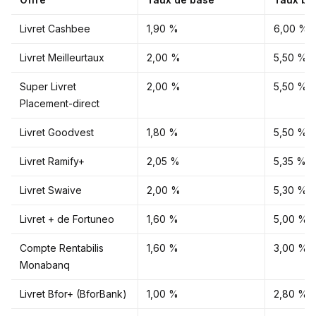
Livret Cashbee
1,90 %
6,00 % s
Livret Meilleurtaux
2,00 %
5,50 % s
Super Livret
2,00 %
5,50 % s
Placement-direct
Livret Goodvest
1,80 %
5,50 % s
Livret Ramify+
2,05 %
5,35 % s
Livret Swaive
2,00 %
5,30 % s
Livret + de Fortuneo
1,60 %
5,00 % s
Compte Rentabilis
1,60 %
3,00 % s
Monabanq
Livret Bfor+ (BforBank)
1,00 %
2,80 % s