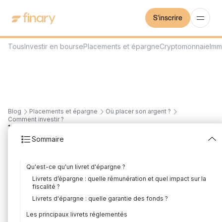
S'inscrire
Tous
Investir en bourse
Placements et épargne
Cryptomonnaie
Imm
Blog
Placements et épargne
Où placer son argent ?
Comment investir ?
15
min
29/7/2026
Sommaire
Quels sont les meilleurs
Qu'est-ce qu'un livret d'épargne ?
livrets d'épargne ?
Livrets d’épargne : quelle rémunération et quel impact sur la
fiscalité ?
Rédigé par
Florian Corteel
Édité par
Florian Corteel
Livrets d'épargne : quelle garantie des fonds ?
Les principaux livrets réglementés