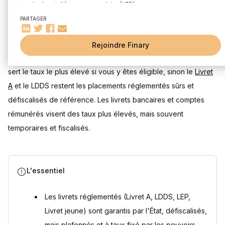
Le livret d'épargne populaire (LEP)
Le livret jeune
PARTAGER
Le livret A
Mis à jour le 29 juillet 2026
Le livret de développement durable et solidaire (LDDS)
Rejoindre Finary
Les principaux livrets boostés du marché
Le meilleur livret d'épargne dépend de votre profil : le
LEP
Super Livrets
sert le taux le plus élevé si vous y êtes éligible, sinon le
Livret
Les comptes courants rémunérés
A
et le LDDS restent les placements réglementés sûrs et
défiscalisés de référence. Les livrets bancaires et comptes
Quelles sont les alternatives aux livrets ?
Compte épargne logement (CEL)
rémunérés visent des taux plus élevés, mais souvent
Plan épargne logement (PEL)
temporaires et fiscalisés.
Assurance-vie
Plan d'épargne en actions (PEA)
Plan d'épargne avenir climat (PEAC)
L'essentiel
Plan d'épargne retraite (PER)
Questions fréquentes
Les livrets réglementés (Livret A, LDDS, LEP,
Quel est le livret d'épargne le plus rémunérateur ?
Livret jeune) sont garantis par l'État, défiscalisés,
Peut-on cumuler plusieurs livrets d'épargne ?
mais plafonnés et à taux fixé par les pouvoirs