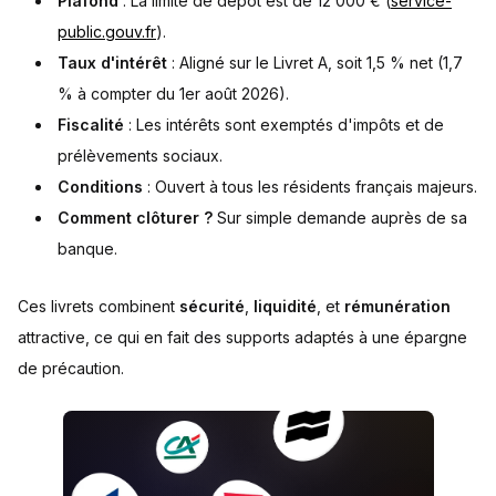
Plafond
: La limite de dépôt est de 12 000 € (
service-
public.gouv.fr
).
Taux d'intérêt
: Aligné sur le Livret A, soit 1,5 % net (1,7
% à compter du 1er août 2026).
Fiscalité
: Les intérêts sont exemptés d'impôts et de
prélèvements sociaux.
Conditions
: Ouvert à tous les résidents français majeurs.
Comment clôturer ?
Sur simple demande auprès de sa
banque.
Ces livrets combinent
sécurité
,
liquidité
, et
rémunération
attractive, ce qui en fait des supports adaptés à une épargne
de précaution.