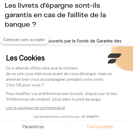
Les livrets d'épargne sont-ils
garantis en cas de faillite de la
banque ?
Continuer sans accepter
Oui. Les dépôts sont couverts par le Fonds de Garantie des
Dépôts et de Résolution à hauteur de 100 000 euros par client
Les Cookies
et par établissement bancaire. Les livrets réglementés
bénéficient en outre de la garantie de l'État.
On a attendu d'être sûrs que le contenu
de ce site vous intéresse avant de vous déranger, mais on
aimerait bien vous accompagner pendant votre visite...
C'est OK pour vous ?
Sources
Pour modifier vos préférences par la suite, cliquez sur le lien
'Préférences de cookies' situé dans le pied de page.
Service-public.gouv.fr, Livret A : taux, plafond et
Lire la politique de confidentialité
fonctionnement
Consentements certifiés par
Paramètres
Tout accepter
Service-public.gouv.fr, Livret de développement durable et