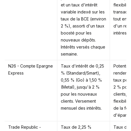
et un taux d'intérêt
flexibilit
variable indexé sur les
transact
taux de la BCE (environ
tout en b
2 %), assorti d'un taux
d'un re
boosté pour les
intéressa
nouveaux dépôts.
Intérêts versés chaque
semaine.
N26 - Compte Epargne
Taux d'intérêt de 0,25
Potentiel
Express
% (Standard/Smart),
rendeme
0,55 % (Go) à 1,50 %
taux pou
(Metal), jusqu'à 2 %
2 % pour
pour les nouveaux
clients, 
clients. Versement
flexibili
mensuel des intérêts.
de la fo
d'épargn
Trade Republic -
Taux de 2,25 %
Taux d'in