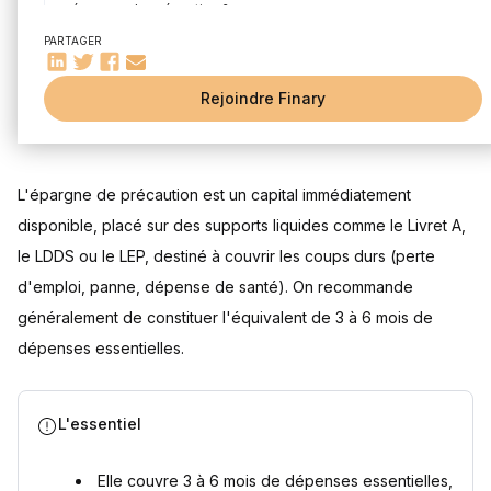
épargne de précaution ?
Comment déterminer le montant idéal de son épargne de
PARTAGER
précaution ?
Comment constituer son épargne de précaution ?
Rejoindre Finary
Quel placement choisir pour son épargne de précaution ?
Notre verdict
L'épargne de précaution est un capital immédiatement
Questions fréquentes
Combien mettre de côté dans son épargne de précaution ?
disponible, placé sur des supports liquides comme le Livret A,
À quoi sert l’épargne de précaution ?
le LDDS ou le LEP, destiné à couvrir les coups durs (perte
Où placer son épargne de précaution ?
d'emploi, panne, dépense de santé). On recommande
L'épargne de précaution est-elle imposable ?
généralement de constituer l'équivalent de 3 à 6 mois de
Faut-il investir son épargne de précaution en bourse ?
dépenses essentielles.
Quelle différence entre épargne de précaution et épargne
de projet ?
Sources
L'essentiel
Elle couvre 3 à 6 mois de dépenses essentielles,