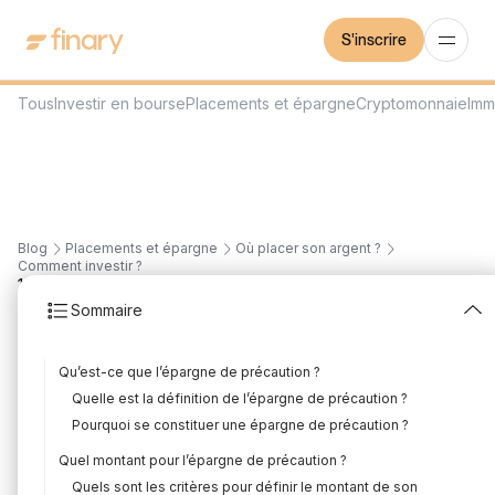
S'inscrire
Tous
Investir en bourse
Placements et épargne
Cryptomonnaie
Imm
Blog
Placements et épargne
Où placer son argent ?
Comment investir ?
12
min
29/5/2026
Sommaire
Épargne de précaution :
Qu’est-ce que l’épargne de précaution ?
pourquoi est-ce
Quelle est la définition de l’épargne de précaution ?
indispensable ?
Pourquoi se constituer une épargne de précaution ?
Quel montant pour l’épargne de précaution ?
Rédigé par
Mounir Laggoune
Édité par
Mounir Laggoune
Quels sont les critères pour définir le montant de son