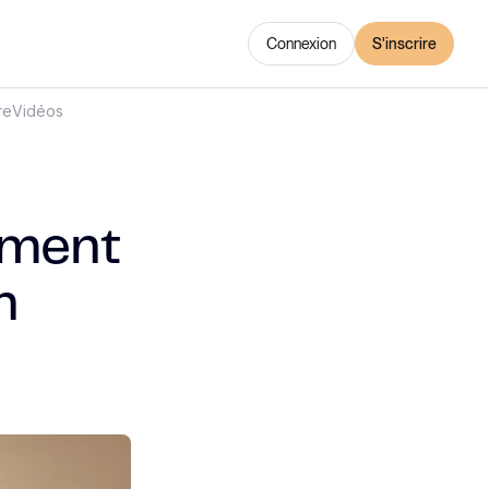
Connexion
S'inscrire
re
Vidéos
mment
n