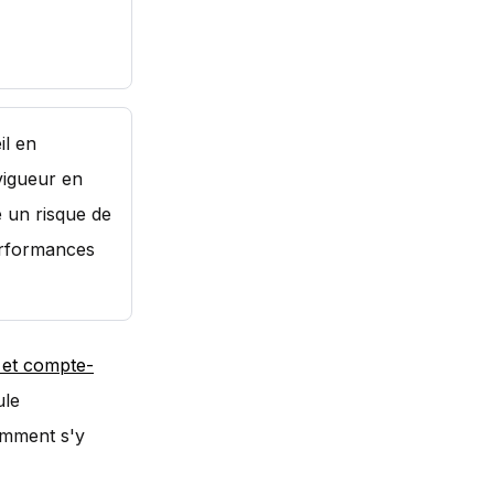
il en
vigueur en
 un risque de
erformances
et compte-
ule
omment s'y