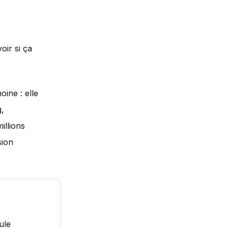
oir si ça
ine : elle
g,
illions
sion
ule