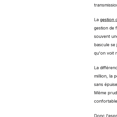
transmission
La
gestion 
gestion de 
souvent une
bascule se
qu'on voit 
La différen
million, la
sans épuise
Même prudem
confortable
Donc l'espr