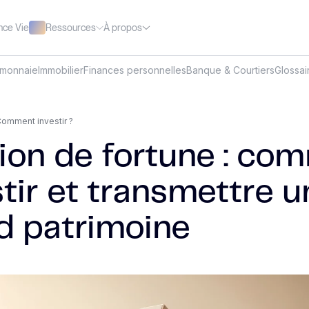
Ressources
À propos
nce Vie
omonnaie
Immobilier
Finances personnelles
Banque & Courtiers
Glossai
omment investir ?
ion de fortune : co
tir et transmettre u
d patrimoine