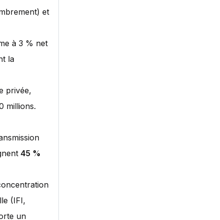
embrement) et
ême à 3 % net
nt la
te privée,
0 millions.
ransmission
ignent
45 %
concentration
le (IFI,
orte un