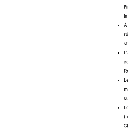
l
l
À
ré
st
L'
ac
R
L
ma
s
L
(t
C