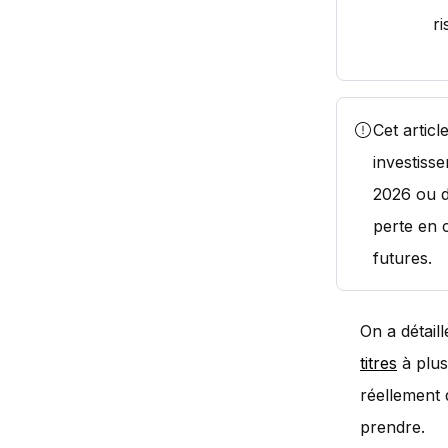
ri
Cet artic
investiss
2026 ou d
perte en 
futures.
On a détail
titres
à plus
réellement 
prendre.