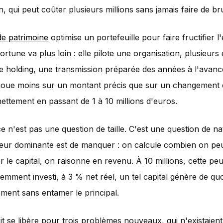
, qui peut coûter plusieurs millions sans jamais faire de bru
de patrimoine
optimise un portefeuille pour faire fructifier l
fortune va plus loin : elle pilote une organisation, plusieur
 holding, une transmission préparée des années à l'avanc
 joue moins sur un montant précis que sur un changement 
nettement en passant de 1 à 10 millions d'euros.
ce n'est pas une question de taille. C'est une question de na
 peur dominante est de manquer : on calcule combien on pe
r le capital, on raisonne en revenu. À 10 millions, cette peu
ment investi, à 3 % net réel, un tel capital génère de quo
ment sans entamer le principal.
it se libère pour trois problèmes nouveaux, qui n'existaien