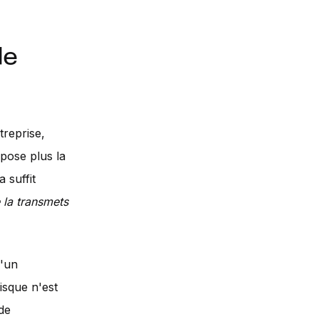
de
treprise,
 pose plus la
a suffit
 la transmets
d'un
risque n'est
 de