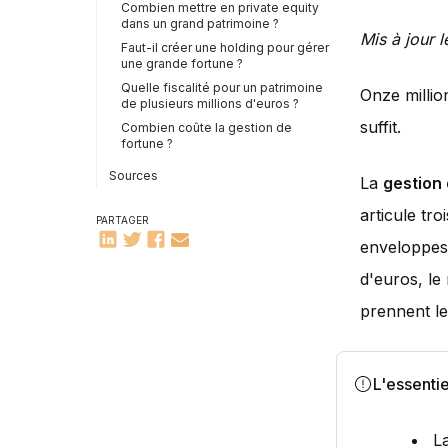
Combien mettre en private equity
dans un grand patrimoine ?
Mis à jour l
Faut-il créer une holding pour gérer
une grande fortune ?
Quelle fiscalité pour un patrimoine
Onze million
de plusieurs millions d'euros ?
suffit.
Combien coûte la gestion de
fortune ?
Sources
La
gestion
articule tro
PARTAGER
enveloppes,
d'euros, le 
prennent le
L'essentie
L