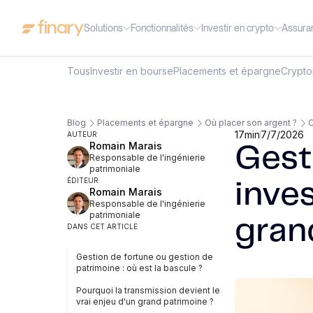
Solutions
Fonctionnalités
Investir en crypto
Assura
Tous
Investir en bourse
Placements et épargne
Crypt
Blog
Placements et épargne
Où placer son argent ?
C
17
min
7/7/2026
AUTEUR
Romain Marais
Gest
Responsable de l'ingénierie
patrimoniale
ÉDITEUR
inves
Romain Marais
Responsable de l'ingénierie
patrimoniale
gran
DANS CET ARTICLE
Gestion de fortune ou gestion de
patrimoine : où est la bascule ?
Pourquoi la transmission devient le
vrai enjeu d'un grand patrimoine ?