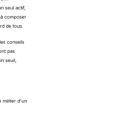
n seul actif,
 à composer
urd de tous.
les conseils
sont pas
n seuil,
e métier d'un