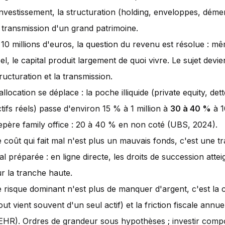
'investissement, la structuration (holding, enveloppes, dém
a transmission d'un grand patrimoine.
 10 millions d'euros, la question du revenu est résolue : m
el, le capital produit largement de quoi vivre. Le sujet devie
ructuration et la transmission.
allocation se déplace : la poche illiquide (private equity, det
tifs réels) passe d'environ 15 % à 1 million à
30 à 40 %
à 1
epère family office : 20 à 40 % en non coté (UBS, 2024).
e coût qui fait mal n'est plus un mauvais fonds, c'est une t
l préparée : en ligne directe, les droits de succession atte
ur la tranche haute.
e risque dominant n'est plus de manquer d'argent, c'est la 
out vient souvent d'un seul actif) et la friction fiscale annuel
EHR). Ordres de grandeur sous hypothèses ; investir comp