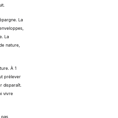
it.
'épargne. La
s enveloppes,
e. La
de nature,
ture. À 1
ut prélever
r disparaît.
i vivre
t pas